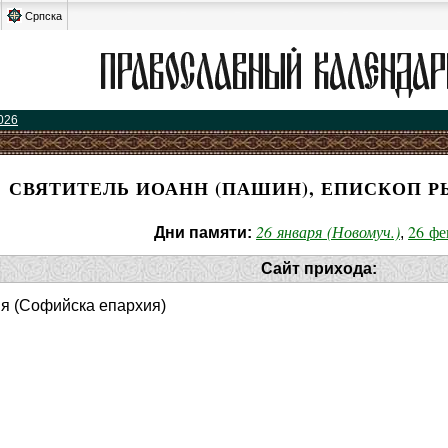
Српска
026
СВЯТИТЕЛЬ ИОАНН (ПАШИН), ЕПИСКОП 
26 января (Новомуч.)
26 фе
Дни памяти:
,
Сайт прихода:
ия (Софийска епархия)