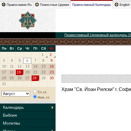
Православие.Ru
Поместные Церкви
Православный Календарь
English
Православный Церковный календарь 2
Пн
Вт
Ср
Чт
Пт
Сб
Вс
1
2
3
4
5
7
8
9
6
10
11
12
13
14
15
16
17
18
19
20
21
22
23
24
25
26
27
28
29
30
31
Храм "Св. Йоан Рилски” г. Соф
Ст. ст.
Нов. ст.
Календарь
Библия
Молитвы