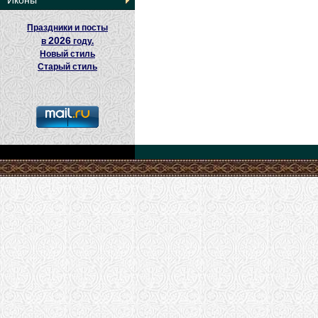
Иконы
Праздники и посты
2026
в
году.
Новый стиль
Старый стиль