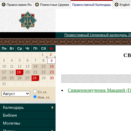
Православие.Ru
Поместные Церкви
Православный Календарь
English
Православный Церковный календарь 2
Пн
Вт
Ср
Чт
Пт
Сб
Вс
СВ
1
2
3
4
5
6
7
8
9
10
11
12
13
14
15
16
17
18
19
20
21
22
23
24
25
26
27
28
29
30
31
Священномученик Макарий (Гн
Ст. ст.
Нов. ст.
Календарь
Библия
Молитвы