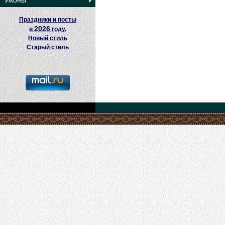
Иконы
Праздники и посты
2026
в
году.
Новый стиль
Старый стиль