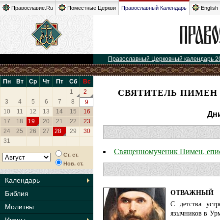
Православие.Ru
Поместные Церкви
Православный Календарь
English
Православный Церковный календарь 2
Пн
Вт
Ср
Чт
Пт
Сб
Вс
СВЯТИТЕЛЬ ПИМЕН 
1
2
3
4
5
6
7
8
9
10
11
12
13
14
15
16
Дн
17
18
19
20
21
22
23
24
25
26
27
28
29
30
31
Священномученик Пимен, епи
Ст. ст.
Нов. ст.
Календарь
ОТВАЖНЫЙ
Библия
С детства уст
Молитвы
язычников в Ур