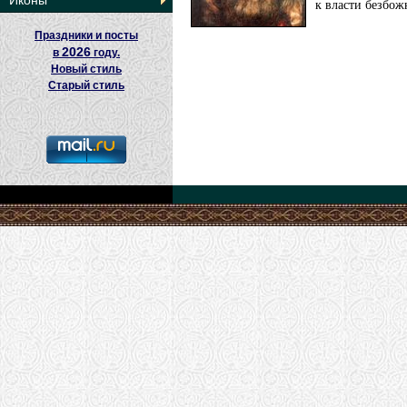
Иконы
к власти безбож
Праздники и посты
2026
в
году.
Новый стиль
Старый стиль