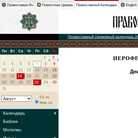
Православие.Ru
Поместные Церкви
Православный Календарь
English
Православный Церковный календарь 2
Пн
Вт
Ср
Чт
Пт
Сб
Вс
ИЕРОФЕ
1
2
3
4
5
6
8
9
7
10
11
12
13
14
15
16
Дн
17
18
19
20
21
22
23
24
25
26
27
28
29
30
31
Ст. ст.
Нов. ст.
Календарь
Библия
Молитвы