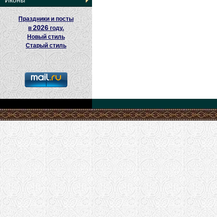
Иконы
Праздники и посты
2026
в
году.
Новый стиль
Старый стиль