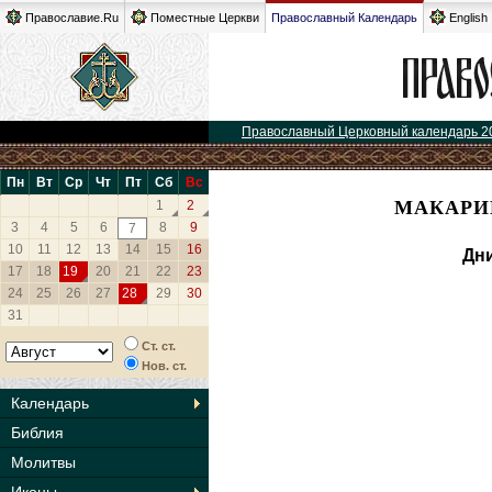
Православие.Ru
Поместные Церкви
Православный Календарь
English
Православный Церковный календарь 2
Пн
Вт
Ср
Чт
Пт
Сб
Вс
МАКАРИ
1
2
3
4
5
6
8
9
7
10
11
12
13
14
15
16
Дни
17
18
19
20
21
22
23
24
25
26
27
28
29
30
31
Ст. ст.
Нов. ст.
Календарь
Библия
Молитвы