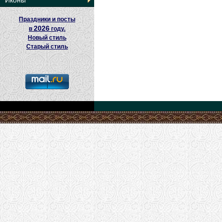
Иконы
Праздники и посты
2026
в
году.
Новый стиль
Старый стиль