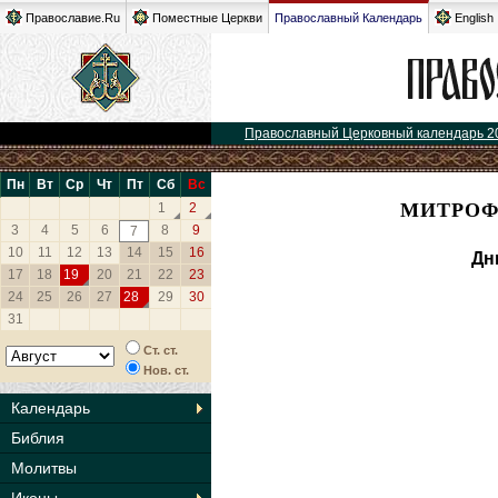
Православие.Ru
Поместные Церкви
Православный Календарь
English
Православный Церковный календарь 2
Пн
Вт
Ср
Чт
Пт
Сб
Вс
МИТРОФ
1
2
3
4
5
6
8
9
7
10
11
12
13
14
15
16
Дн
17
18
19
20
21
22
23
24
25
26
27
28
29
30
31
Ст. ст.
Нов. ст.
Календарь
Библия
Молитвы