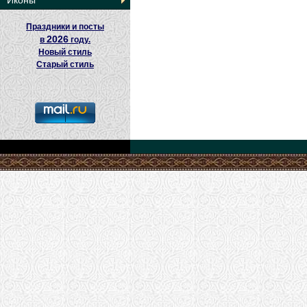
Иконы
Праздники и посты
2026
в
году.
Новый стиль
Старый стиль