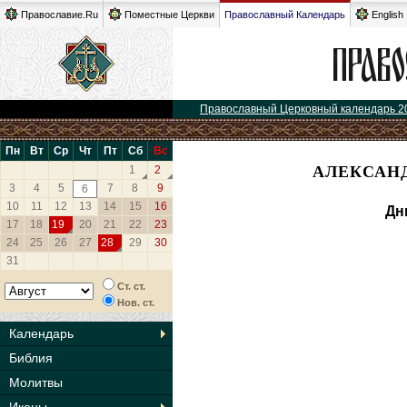
Православие.Ru
Поместные Церкви
Православный Календарь
English
Православный Церковный календарь 2
Пн
Вт
Ср
Чт
Пт
Сб
Вс
АЛЕКСАНД
1
2
3
4
5
7
8
9
6
10
11
12
13
14
15
16
Дн
17
18
19
20
21
22
23
24
25
26
27
28
29
30
31
Ст. ст.
Нов. ст.
Календарь
Библия
Молитвы