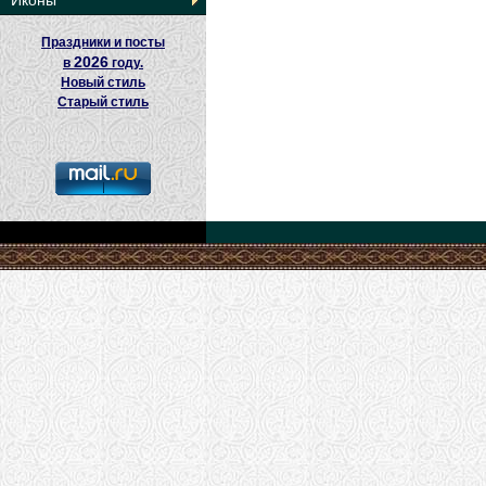
Иконы
Праздники и посты
2026
в
году.
Новый стиль
Старый стиль