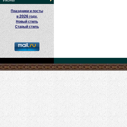
Иконы
Праздники и посты
2026
в
году.
Новый стиль
Старый стиль