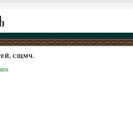
РЕЙ, СЩМЧ.
арта