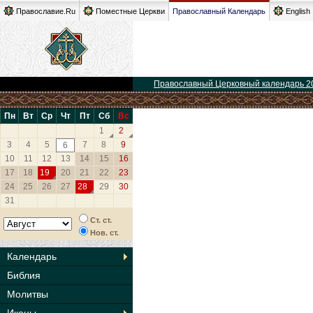
Православие.Ru
Поместные Церкви
Православный Календарь
English
Православный Церковный календарь 2
Пн
Вт
Ср
Чт
Пт
Сб
Вс
1
2
3
4
5
7
8
9
6
10
11
12
13
14
15
16
17
18
19
20
21
22
23
24
25
26
27
28
29
30
31
Ст. ст.
Нов. ст.
Календарь
Библия
Молитвы