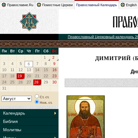
Православие.Ru
Поместные Церкви
Православный Календарь
English
Православный Церковный календарь 2
Пн
Вт
Ср
Чт
Пт
Сб
Вс
ДИМИТРИЙ (
1
2
3
4
5
7
8
9
6
10
11
12
13
14
15
16
Дн
17
18
19
20
21
22
23
24
25
26
27
28
29
30
31
Ст. ст.
Нов. ст.
Календарь
Библия
Молитвы