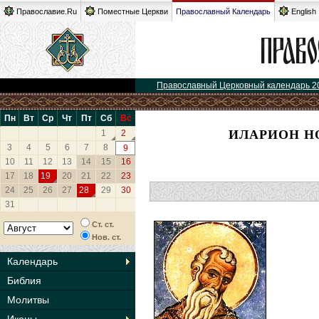
Православие.Ru
Поместные Церкви
Православный Календарь
English
Православный Церковный календарь 2
Пн
Вт
Ср
Чт
Пт
Сб
Вс
ИЛАРИОН Н
1
2
3
4
5
6
7
8
9
10
11
12
13
14
15
16
17
18
19
20
21
22
23
24
25
26
27
28
29
30
31
Ст. ст.
Нов. ст.
Календарь
Библия
Молитвы