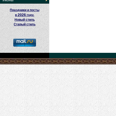
Иконы
Праздники и посты
2026
в
году.
Новый стиль
Старый стиль