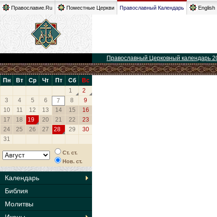
Православие.Ru
Поместные Церкви
Православный Календарь
English
Православный Церковный календарь 2
Пн
Вт
Ср
Чт
Пт
Сб
Вс
1
2
3
4
5
6
8
9
7
10
11
12
13
14
15
16
17
18
19
20
21
22
23
24
25
26
27
28
29
30
31
Ст. ст.
Нов. ст.
Календарь
Библия
Молитвы