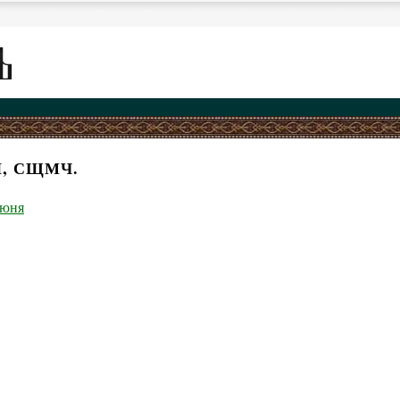
Й, СЩМЧ.
июня