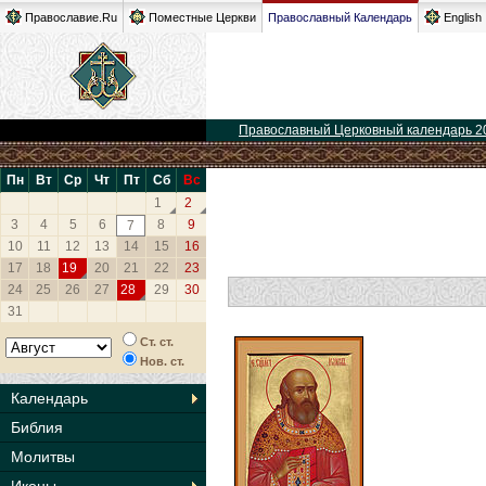
Православие.Ru
Поместные Церкви
Православный Календарь
English
Православный Церковный календарь 2
Пн
Вт
Ср
Чт
Пт
Сб
Вс
1
2
3
4
5
6
8
9
7
10
11
12
13
14
15
16
17
18
19
20
21
22
23
24
25
26
27
28
29
30
31
Ст. ст.
Нов. ст.
Календарь
Библия
Молитвы