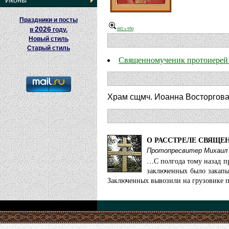
Иконы
Праздники и посты
2026
692 x 950
в
году.
Новый стиль
Старый стиль
Священномученик протоиерей
Храм сщмч. Иоанна Восторгова
О РАССТРЕЛЕ СВЯЩ
Протопресвитер Михаил 
…С полгода тому назад пр
заключенных было закапыв
Заключенных вывозили на грузовике п