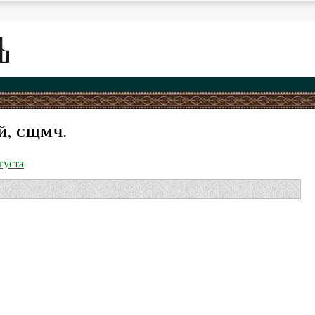
Й, СЩМЧ.
густа