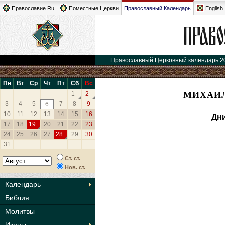
Православие.Ru
Поместные Церкви
Православный Календарь
English
Православный Церковный календарь 2
Пн
Вт
Ср
Чт
Пт
Сб
Вс
МИХАИЛ
1
2
3
4
5
7
8
9
6
10
11
12
13
14
15
16
Дни
17
18
19
20
21
22
23
24
25
26
27
28
29
30
31
Ст. ст.
Нов. ст.
Календарь
Библия
Молитвы