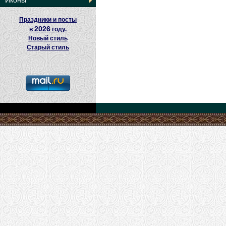
Иконы
Праздники и посты
2026
в
году.
Новый стиль
Старый стиль