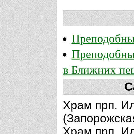
Преподобны
Преподобны
в Ближних пе
С
Храм прп. И
(Запорожска
Храм прп. И