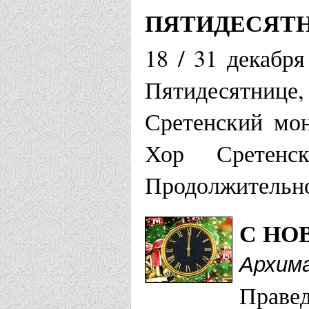
ПЯТИДЕСЯТН
18 / 31 декабр
Пятидесятнице
Сретенский мон
Хор Сретенс
Продолжительно
С НО
Архима
Правед