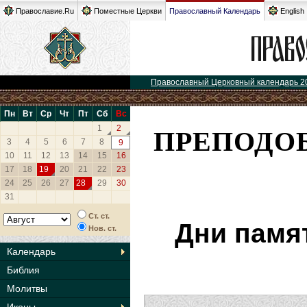
Православие.Ru
Поместные Церкви
Православный Календарь
English
Православный Церковный календарь 2
Пн
Вт
Ср
Чт
Пт
Сб
Вс
ПРЕПОДО
1
2
3
4
5
6
7
8
9
10
11
12
13
14
15
16
17
18
19
20
21
22
23
24
25
26
27
28
29
30
31
Ст. ст.
Дни памя
Нов. ст.
Календарь
Библия
Молитвы