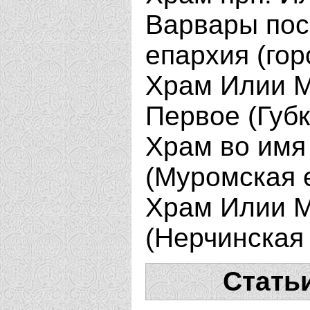
Варвары пос
епархия (гор
Храм Илии М
Первое (Губ
Храм во имя
(Муромская 
Храм Илии М
(Нерчинская
Стать