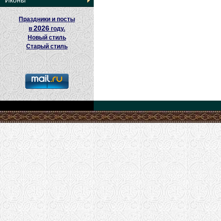
Иконы
Праздники и посты
2026
в
году.
Новый стиль
Старый стиль