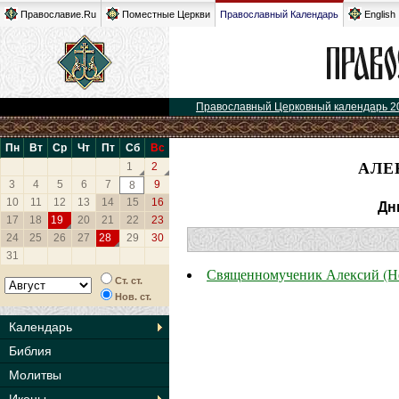
Православие.Ru
Поместные Церкви
Православный Календарь
English
Православный Церковный календарь 2
Пн
Вт
Ср
Чт
Пт
Сб
Вс
АЛЕ
1
2
3
4
5
6
7
9
8
10
11
12
13
14
15
16
Дн
17
18
19
20
21
22
23
24
25
26
27
28
29
30
31
Священномученик Алексий (Н
Ст. ст.
Нов. ст.
Календарь
Библия
Молитвы