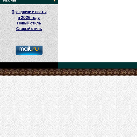
Иконы
Праздники и посты
2026
в
году.
Новый стиль
Старый стиль