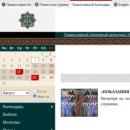
Православие.Ru
Поместные Церкви
Православный Календарь
English
Православный Церковный календарь 2
Пн
Вт
Ср
Чт
Пт
Сб
Вс
1
2
3
4
5
6
8
9
7
10
11
12
13
14
15
16
17
18
19
20
21
22
23
24
25
26
27
28
29
30
31
«ПОКАЗАНИЯ 
Ст. ст.
Нов. ст.
Несмотря на оп
служение…
Календарь
Библия
Молитвы