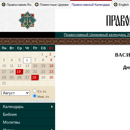
Православие.Ru
Поместные Церкви
Православный Календарь
English
Православный Церковный календарь 2
Пн
Вт
Ср
Чт
Пт
Сб
Вс
ВАСИ
1
2
3
4
5
7
8
9
6
10
11
12
13
14
15
16
Дн
17
18
19
20
21
22
23
24
25
26
27
28
29
30
31
Ст. ст.
Нов. ст.
Календарь
Библия
Молитвы