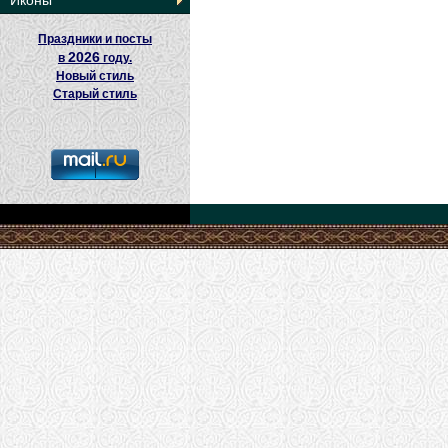
Иконы
Праздники и посты
2026
в
году.
Новый стиль
Старый стиль