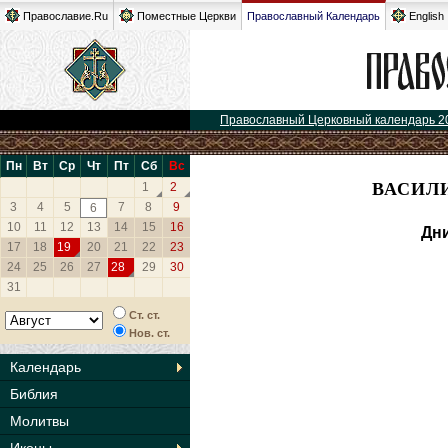
Православие.Ru
Поместные Церкви
Православный Календарь
English
Православный Церковный календарь 2
Пн
Вт
Ср
Чт
Пт
Сб
Вс
ВАСИЛИ
1
2
3
4
5
7
8
9
6
10
11
12
13
14
15
16
Дни
17
18
19
20
21
22
23
24
25
26
27
28
29
30
31
Ст. ст.
Нов. ст.
Календарь
Библия
Молитвы