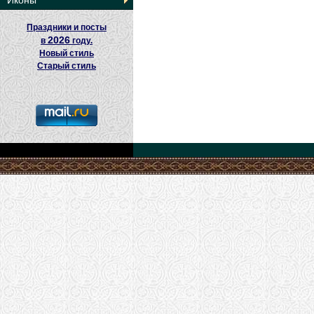
Иконы
Праздники и посты
2026
в
году.
Новый стиль
Старый стиль