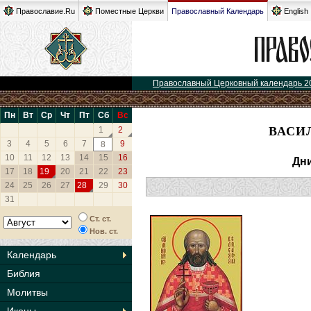
Православие.Ru
Поместные Церкви
Православный Календарь
English
Православный Церковный календарь 2
Пн
Вт
Ср
Чт
Пт
Сб
Вс
ВАСИ
1
2
3
4
5
6
7
9
8
10
11
12
13
14
15
16
Дни
17
18
19
20
21
22
23
24
25
26
27
28
29
30
31
Ст. ст.
Нов. ст.
Календарь
Библия
Молитвы