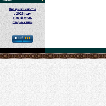
Иконы
Праздники и посты
2026
в
году.
Новый стиль
Старый стиль