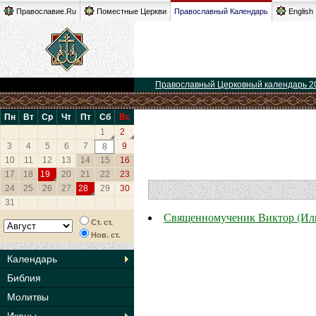
Православие.Ru
Поместные Церкви
Православный Календарь
English
Православный Церковный календарь 2
Пн
Вт
Ср
Чт
Пт
Сб
Вс
1
2
3
4
5
6
7
9
8
10
11
12
13
14
15
16
17
18
19
20
21
22
23
24
25
26
27
28
29
30
31
Священномученик Виктор (Ил
Ст. ст.
Нов. ст.
Календарь
Библия
Молитвы