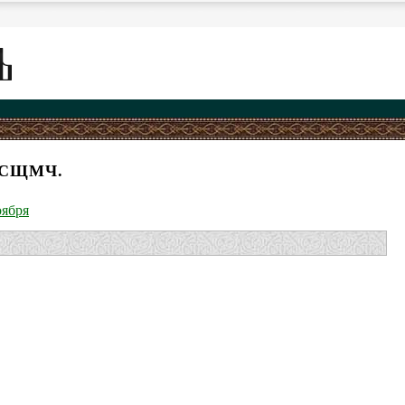
 СЩМЧ.
оября