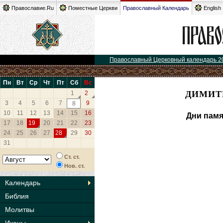
Православие.Ru
Поместные Церкви
Православный Календарь
English
Православный Церковный календарь 2
Пн
Вт
Ср
Чт
Пт
Сб
Вс
ДИМИТР
1
2
3
4
5
6
7
9
8
10
11
12
13
14
15
16
Дни памя
17
18
19
20
21
22
23
24
25
26
27
28
29
30
31
Ст. ст.
Нов. ст.
Календарь
Библия
Молитвы