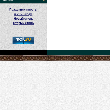
Иконы
Праздники и посты
2026
в
году.
Новый стиль
Старый стиль