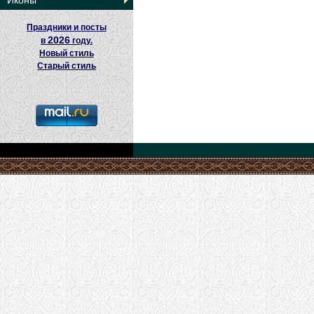
Иконы
Праздники и посты
2026
в
году.
Новый стиль
Старый стиль