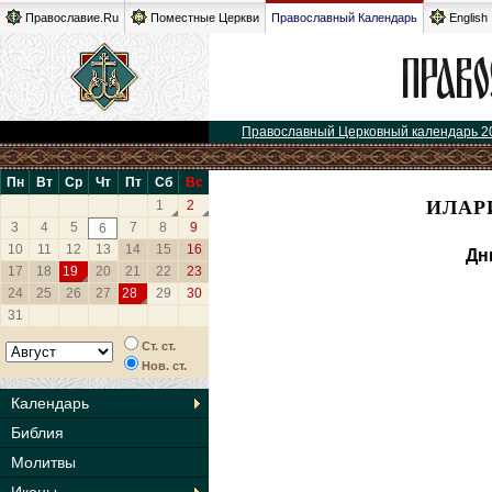
Православие.Ru
Поместные Церкви
Православный Календарь
English
Православный Церковный календарь 2
Пн
Вт
Ср
Чт
Пт
Сб
Вс
ИЛАР
1
2
3
4
5
7
8
9
6
10
11
12
13
14
15
16
Дн
17
18
19
20
21
22
23
24
25
26
27
28
29
30
31
Ст. ст.
Нов. ст.
Календарь
Библия
Молитвы