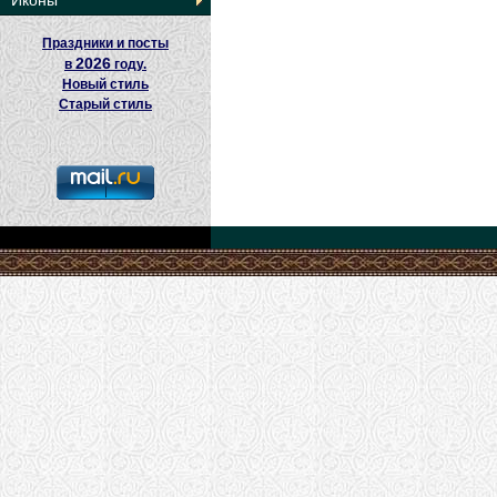
Иконы
Праздники и посты
2026
в
году.
Новый стиль
Старый стиль