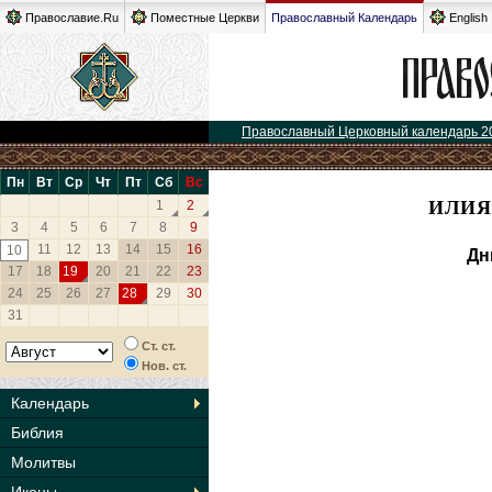
Православие.Ru
Поместные Церкви
Православный Календарь
English
Православный Церковный календарь 2
Пн
Вт
Ср
Чт
Пт
Сб
Вс
ИЛИЯ
1
2
3
4
5
6
7
8
9
11
12
13
14
15
16
10
Дн
17
18
19
20
21
22
23
24
25
26
27
28
29
30
31
Ст. ст.
Нов. ст.
Календарь
Библия
Молитвы