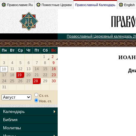
Православие.Ru
Поместные Церкви
Православный Календарь
English
Православный Церковный календарь 2
Пн
Вт
Ср
Чт
Пт
Сб
Вс
ИОАН
1
2
3
4
5
6
7
8
9
11
12
13
14
15
16
10
Дн
17
18
19
20
21
22
23
24
25
26
27
28
29
30
31
Ст. ст.
Нов. ст.
Календарь
Библия
Молитвы