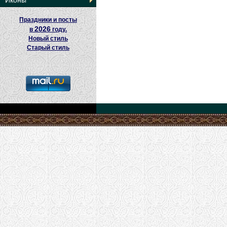
Иконы
Праздники и посты
2026
в
году.
Новый стиль
Старый стиль