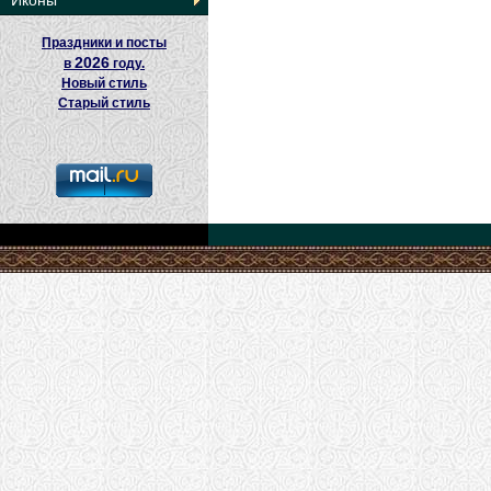
Иконы
Праздники и посты
2026
в
году.
Новый стиль
Старый стиль