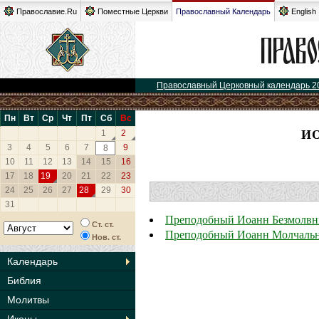
Православие.Ru
Поместные Церкви
Православный Календарь
English
Православный Церковный календарь 2
Пн
Вт
Ср
Чт
Пт
Сб
Вс
И
1
2
3
4
5
6
7
9
8
10
11
12
13
14
15
16
17
18
19
20
21
22
23
24
25
26
27
28
29
30
31
Преподобный Иоанн Безмолвн
Ст. ст.
Преподобный Иоанн Молчаль
Нов. ст.
Календарь
Библия
Молитвы