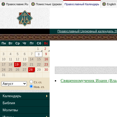
Православие.Ru
Поместные Церкви
Православный Календарь
English
Православный Церковный календарь 2
Пн
Вт
Ср
Чт
Пт
Сб
Вс
1
2
3
4
5
6
7
9
8
10
11
12
13
14
15
16
17
18
19
20
21
22
23
24
25
26
27
28
29
30
31
Священномученик Иоанн (Вла
Ст. ст.
Нов. ст.
Календарь
Библия
Молитвы