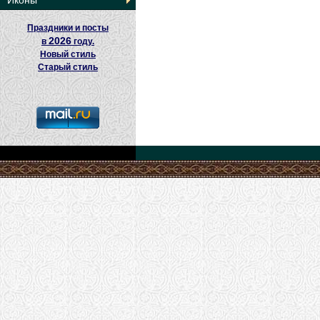
Иконы
Праздники и посты
2026
в
году.
Новый стиль
Старый стиль