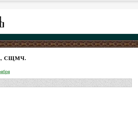
, СЩМЧ.
оября