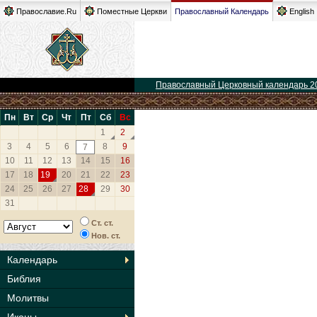
Православие.Ru
Поместные Церкви
Православный Календарь
English
Православный Церковный календарь 2
Пн
Вт
Ср
Чт
Пт
Сб
Вс
1
2
3
4
5
6
8
9
7
10
11
12
13
14
15
16
17
18
19
20
21
22
23
24
25
26
27
28
29
30
31
Ст. ст.
Нов. ст.
Календарь
Библия
Молитвы