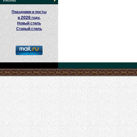
Иконы
Праздники и посты
2026
в
году.
Новый стиль
Старый стиль