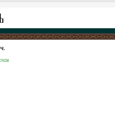
Ч.
густа