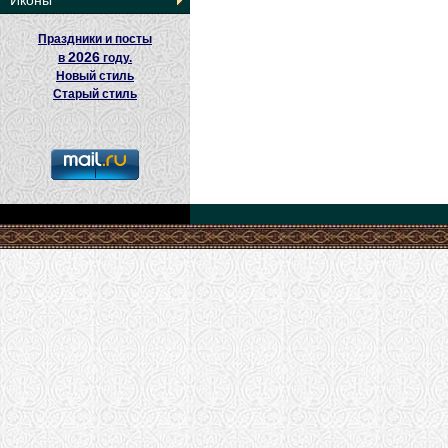
Иконы
Праздники и посты
2026
в
году.
Новый стиль
Старый стиль