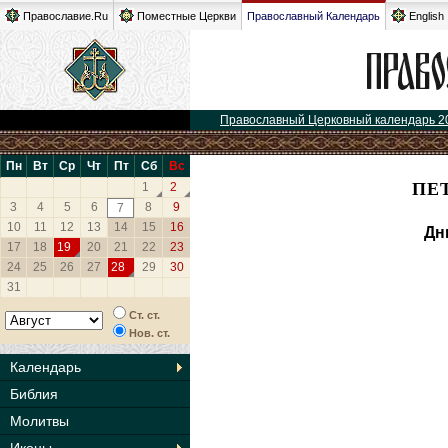
Православие.Ru
Поместные Церкви
Православный Календарь
English
Православный Церковный календарь 2
Пн
Вт
Ср
Чт
Пт
Сб
Вс
ПЕТ
1
2
3
4
5
6
8
9
7
10
11
12
13
14
15
16
Дн
17
18
19
20
21
22
23
24
25
26
27
28
29
30
31
Ст. ст.
Нов. ст.
Календарь
Библия
Молитвы