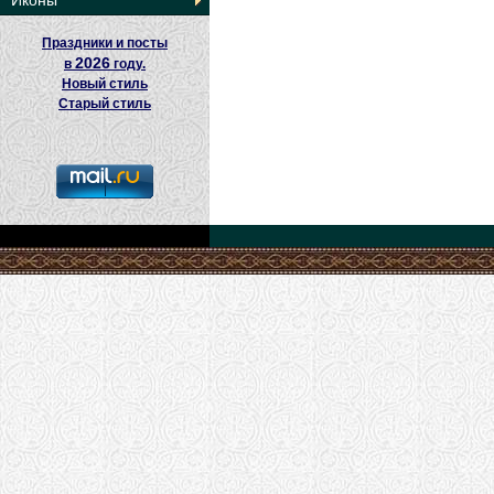
Иконы
Праздники и посты
2026
в
году.
Новый стиль
Старый стиль