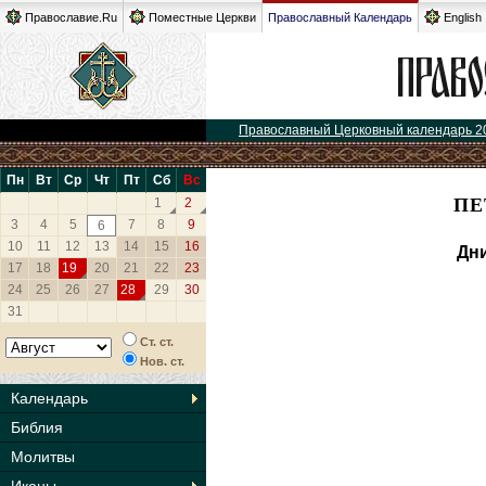
Православие.Ru
Поместные Церкви
Православный Календарь
English
Православный Церковный календарь 2
Пн
Вт
Ср
Чт
Пт
Сб
Вс
ПЕ
1
2
3
4
5
7
8
9
6
10
11
12
13
14
15
16
Дни
17
18
19
20
21
22
23
24
25
26
27
28
29
30
31
Ст. ст.
Нов. ст.
Календарь
Библия
Молитвы