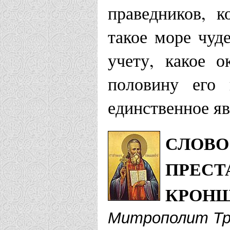
Храм Иоанн
праведников, 
такое море чуд
Иркутская епа
учету, какое 
Храм Ксени
половину его 
Кронштадтс
единственное яв
Матренинск
СЛОВО
больнице г.
ПРЕСТ
Казанская епа
КРОНШ
Митрополит Тр
Храм Иоанн