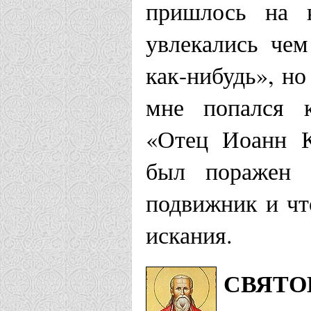
пришлось на к
увлекались чем
Пензенская еп
как-нибудь», н
Храм Успен
мне попался к
Иоанна Кро
«Отец Иоанн К
был поражен 
Псковская епа
подвижник и чт
Храм свято
искания.
Кронштадск
СВЯТО
Спасо-Каза