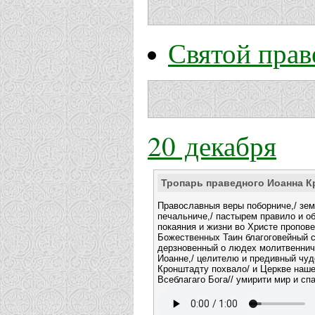
Святой пра
20 декабря
Тропарь праведного Иоанна К
Православныя веры поборниче,/ зе
печальниче,/ пастырем правило и о
покаяния и жизни во Христе пропове
Божественных Таин благоговейный 
дерзновенный о людех молитвеннич
Иоанне,/ целителю и предивный чуд
Кронштадту похвало/ и Церкве наше
Всеблагаго Бога// умирити мир и сп