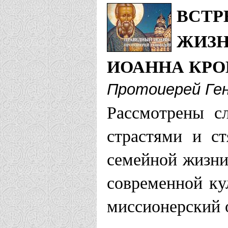
ВСТР
Кронштадтс
ЖИЗН
Астраханская 
ИОАННА КР
Храм свято
Протоиерей Ген
Рассмотрены с
Кронштадск
страстями и с
Барнаульская 
семейной жизни
Иоанно-Кр
современной ку
миссионерский 
монастырь 