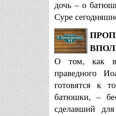
дочь – о батюш
Выборгская еп
Суре сегодняшн
Храм св. п
ПРОП
пос. Колту
ВПОЛ
Храм Иоанн
О том, как в
Всеволожск
праведного Ио
готовятся к т
Галичская епа
батюшки, – бе
Приход свя
сделавший для