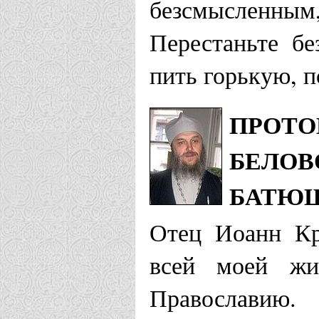
безсмысленным,
Новосибирска
Перестаньте бе
Храм Иоанн
пить горькую, 
Пашино
ПРОТО
Оренбургская 
БЕЛОВ
Храм св. п
БАТЮШ
пос. Сарак
Отец Иоанн Кр
всей моей жи
Орская епархи
Православию.
Собор Иоан