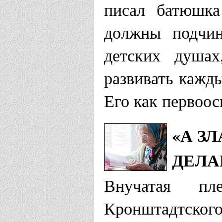
писал батюшка
Храм свято
должны подчин
Кронштадтс
детских душа
развивать кажд
Восточно-Аме
Его как первоос
епархия :
«А З
Храм иконы
ДЕЛА
Неупиваема
Внучатая пл
Храм-памят
Кронштадтского
Кронштадтс