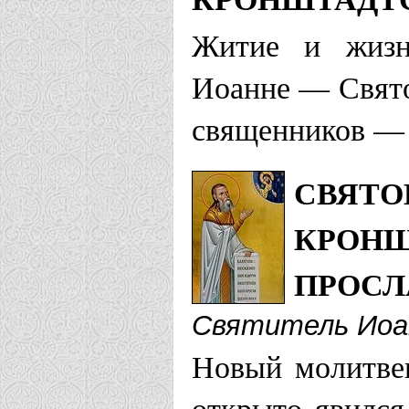
Житие и жизн
Храм Иоанн
Иоанне — Свято
Самарская епа
священников — 
Храм во им
СВЯТО
Кронштадтс
КРОНШ
Храм во им
ПРОС
Кронштадтс
Святитель Иоа
Храм Иоанн
Новый молитве
открыто явился