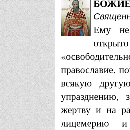
БОЖИЕ
Храм Воскр
Священн
Храм Иоанн
Ему не
Балабаново
открыто
«освободите
Кемеровская е
православие, по
Храм свято
всякую другую
Кронштадтс
упразднению, 
жертву и на ра
Кишиневская е
лицемерию и