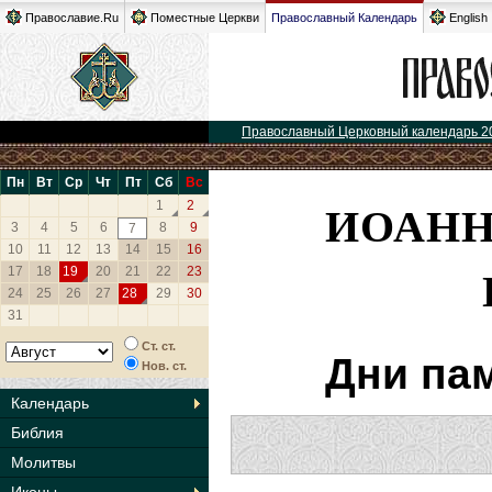
Православие.Ru
Поместные Церкви
Православный Календарь
English
Православный Церковный календарь 2
Пн
Вт
Ср
Чт
Пт
Сб
Вс
ИОАНН
1
2
3
4
5
6
8
9
7
10
11
12
13
14
15
16
17
18
19
20
21
22
23
24
25
26
27
28
29
30
31
Ст. ст.
Дни па
Нов. ст.
Календарь
Библия
Молитвы