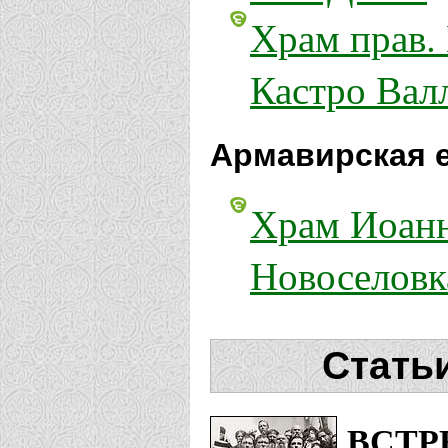
Храм прав.
Кастро Вал
Армавирская 
Храм Иоанн
Новоселовк
Арсеньевская 
Стать
Храм Иоанн
ВСТР