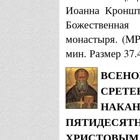
Иоанна Кроншт
Красноярская 
Божественная
Собор Арха
монастыря. (MP
Железногор
мин. Размер 37.
Курганская еп
ВСЕНО
СРЕТЕ
Храм Иоанн
НАКАН
Храм Иоанн
ПЯТИДЕСЯТН
Межборное
ХРИСТОВЫМ,