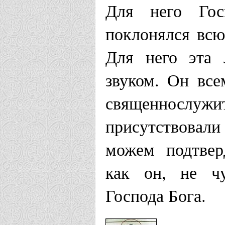
Для него Го
Зеленодоль
поклонялся всю
Храм Иоанн
Для него эта 
Казанской 
звуком. Он вс
священносл
Каинская епар
присутствовали
Храм во им
можем подтверд
как он, не чу
Кронштадтс
Господа Бога.
Калужская епа