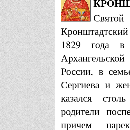
КРОНШ
монастырь 
Святой
Храм Иоанн
Кронштадтский
Лудони
1829 года в 
Архангельской
Пятигорская е
России, в семь
Храм свято
Сергиева и же
Кронштадтс
казался стол
родители посп
Рубцовская еп
причем наре