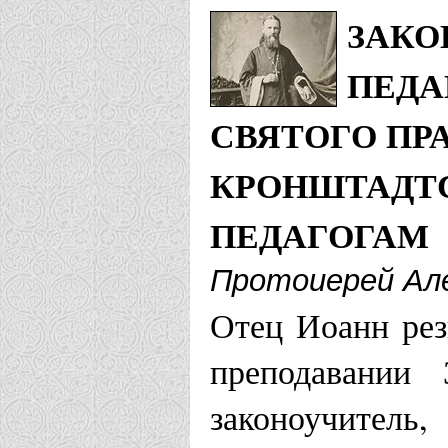
Храм Иоанн
ЗАКО
ПЕДА
Брестская епа
СВЯТОГО ПР
Приход в ч
КРОНШТАДТ
Брест
ПЕДАГОГАМ
Брянская епар
Протоиерей Але
Отец Иоанн рез
Храм Иоанн
преподавании
Волгоградская
законоучитель