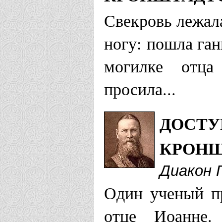
Ольховка
Свекровь лежал
Храм Иоанн
ногу: пошла ган
Северка
могилке отца
просила...
Елецкая епарх
ДОСТУ
Храм Свято
КРОН
Кронштадск
Диакон 
Енисейская еп
Один ученый п
Храм св. пр
отце Иоанне.