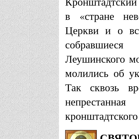
Кронштадтский
в «стране нев
Храм Иоанн
Церкви и о вс
Храм Иоанн
собравшиеся
Белые Стол
Леушинского мо
Храм Иоанн
молились об у
Электроста
Так сквозь вр
непрестан
Нарвская епар
кронштадтского
Храм "Нарв
СВЯТО