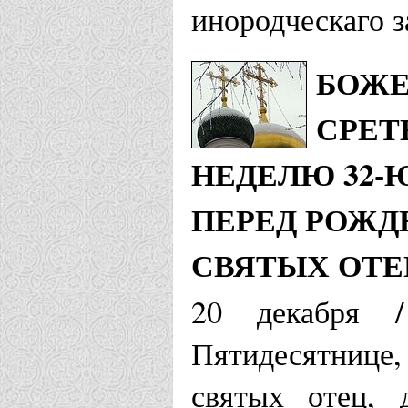
Храм Иоанн
инородческаго з
Кишинев
БОЖЕ
Козельская еп
СРЕТ
Храм Покро
НЕДЕЛЮ 32-
ПЕРЕД РОЖД
Жиздра
СВЯТЫХ ОТЕ
Костромская е
20 декабря 
Храм Иоанн
Пятидесятнице
Кострома
святых отец, 