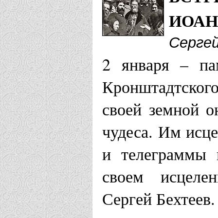
Пристань
ИОАН
Архангельская
Серге
2 января – па
Домовый хр
Кронштадтског
Иоанна Кро
своей земной 
Храм Иоанн
чудеса. Им исц
Березник
и телеграммы 
своем исцелен
Астанайская е
Сергей Бехтеев.
Храм во им