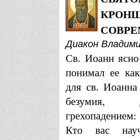
г. Нарва
КРОНШ
Нижегородская
СОВРЕ
Диакон Владими
Храм Иоанн
Св. Иоанн ясно
Щербинках 
понимал ее как
Нижнетагильск
для св. Иоанна
безумия, д
Храм Иоанн
грехопадением:
Маслово
Кто вас нау