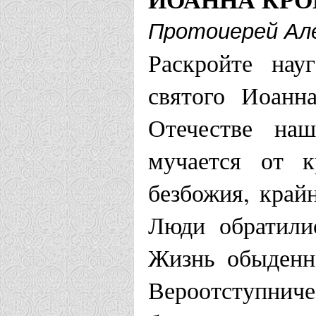
Храм в чес
Протоиерей Ал
г. Минск
Раскройте нау
Московская еп
святого Иоанн
Отечестве наш
Храм "Держ
мучается от к
в Чертанове
безбожия, край
Храм Иоанн
Люди обратили
Жулебино г
Жизнь обыденн
Храмовый к
Вероотступн