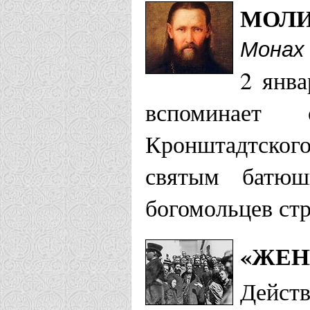
Храм Георг
МОЛИ
Новоалтайс
Монах 
2 янва
Белгородская 
вспоминает 
Храм Иоанн
Кронштадтског
святым батюш
Берлинско-Гер
богомольцев стр
Храм св. пр
«ЖЕН
Гамбург
Дейст