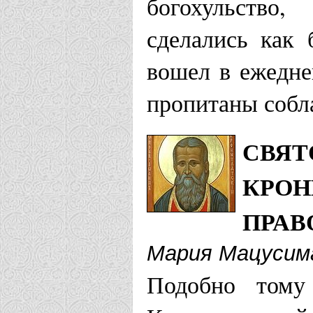
Российской
богохульство,
сделались как
Москва
вошел в ежедне
Храм праве
пропитаны собл
в Головине 
Храм св. б
СВЯТ
КРОН
Дмитровско
ПРАВ
Домовый Хр
Мария Мацусим
Иоанна Кро
Подобно тому
Московская еп