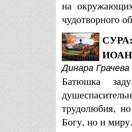
на окружающих
Бишкекская и 
чудотворного об
Храм во им
СУРА
Кронштадтс
ИОАН
Благовещенска
Динара Грачева
Храм праве
Батюшка зад
с. Поярково
душеспасите
трудолюбия, но
Боровичская е
Богу, но и миру