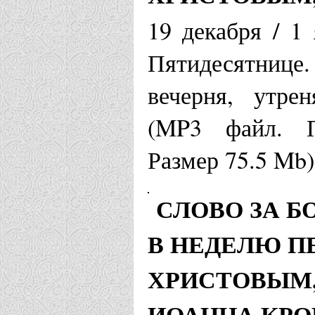
Луганская епа
19 декабря / 1
Свято-Прео
Пятидесятнице
вечерня, утре
Перевальск
(MP3 файл. П
Магаданская и
Размер 75.5 Mb)
Храм Иоанн
СЛОВО ЗА 
Среднекан
В НЕДЕЛЮ П
ХРИСТОВЫМ, 
Минская епарх
ИОАННА КР