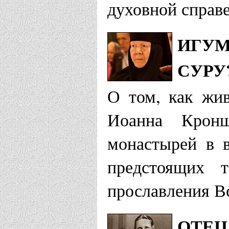
Кронштадтс
духовной справе
Гатчинская еп
ИГУМ
СУРУ
Храм Иоанн
О том, как жив
Храм Иоанн
Иоанна Кронш
Вырица
монастырей в 
Горловская еп
предстоящих 
прославления В
Храм св. пр
Кировское
ОТЕЦ