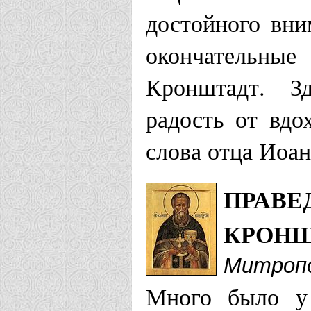
достойного вни
Лесосибир
окончательны
Запорожская е
Кронштадт. З
Храм в чес
радость от вдо
слова отца Иоан
Кронштадск
Храм Свято
ПРАВЕ
Кронштадтс
КРОН
Митропо
Ижевская епар
Много было у 