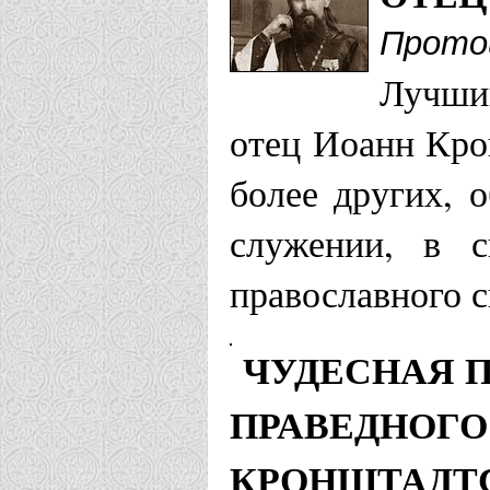
Прото
Днепропетровс
Лучши
Храм св. пр
отец Иоанн Кро
Днепропетр
более других, 
служении, в с
Екатеринбургс
православного с
Храм свято
ЧУДЕСНАЯ 
Кронштадтс
ПРАВЕДНОГО
Храм Иоанн
КРОНШТАДТС