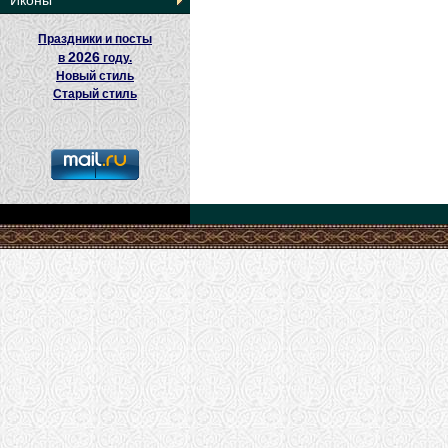
Иконы
Праздники и посты
2026
в
году.
Новый стиль
Старый стиль