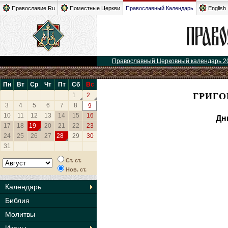
Православие.Ru
Поместные Церкви
Православный Календарь
English
Православный Церковный календарь 2
Пн
Вт
Ср
Чт
Пт
Сб
Вс
ГРИГО
1
2
3
4
5
6
7
8
9
10
11
12
13
14
15
16
Дн
17
18
19
20
21
22
23
24
25
26
27
28
29
30
31
Ст. ст.
Нов. ст.
Календарь
Библия
Молитвы