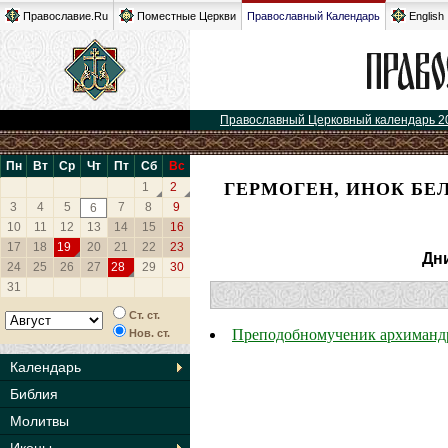
Православие.Ru
Поместные Церкви
Православный Календарь
English
Православный Церковный календарь 2
Пн
Вт
Ср
Чт
Пт
Сб
Вс
ГЕРМОГЕН, ИНОК БЕ
1
2
3
4
5
7
8
9
6
10
11
12
13
14
15
16
17
18
19
20
21
22
23
Дн
24
25
26
27
28
29
30
31
Ст. ст.
Преподобномученик архимандр
Нов. ст.
Календарь
Библия
Молитвы