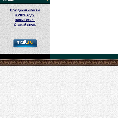
Иконы
Праздники и посты
2026
в
году.
Новый стиль
Старый стиль