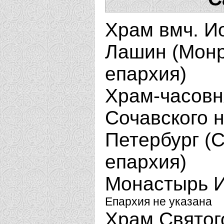
Храм вмч. Ио
Лашин (Монр
епархия)
Храм-часовн
Сочавского н
Петербург (
епархия)
Монастырь И
Епархия не указана
Храм Святог