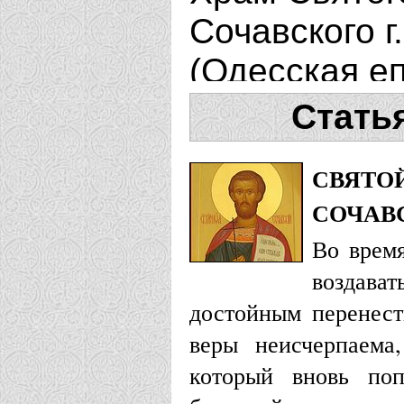
Сочавского г
(Одесская е
Свято-Покро
Стать
пустынь г. К
СВЯТО
Борисо-Глеб
СОЧАВ
Рязань (Ряз
Во врем
Женский мон
воздава
Иоанна Соча
достойным перенест
веры неисчерпаема
(Черновицка
который вновь поп
Покровский 