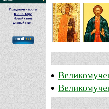
Иконы
Праздники и посты
2026
в
году.
Новый стиль
Старый стиль
Великомуче
Великомуче