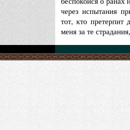
беспокойся о ранах н
Молодия (Че
через испытания пр
Храм Воздви
тот, кто претерпит 
меня за те страдания
Заинск (Аль