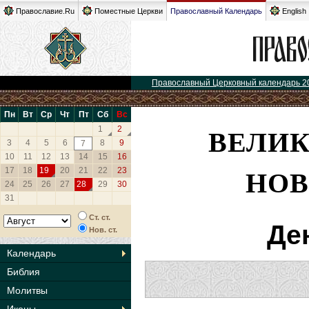
Православие.Ru
Поместные Церкви
Православный Календарь
English
Православный Церковный календарь 2
Пн
Вт
Ср
Чт
Пт
Сб
Вс
ВЕЛИ
1
2
3
4
5
6
8
9
7
10
11
12
13
14
15
16
НОВ
17
18
19
20
21
22
23
24
25
26
27
28
29
30
31
Ст. ст.
Де
Нов. ст.
Календарь
Библия
Молитвы