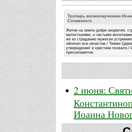
Тропарь великомученика Иоан
Сочавского
Житие на земли добре окормляя, ст
милостынями, и частыми молитвами,
же ко страданию мужески устремивс
обличил еси нечестие./ Темже Церк
утверждение/ и христиан похвало,/ 
приснопамятне.
2 июня: Свят
Константиноп
Иоанна Ново
С