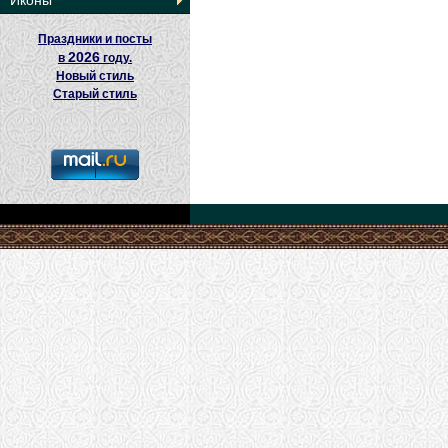
Иконы
Праздники и посты
2026
в
году.
Новый стиль
Старый стиль