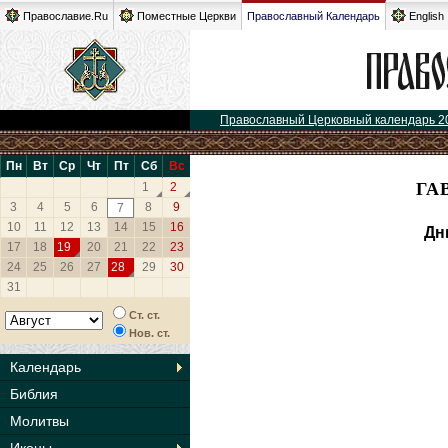
Православие.Ru
Поместные Церкви
Православный Календарь
English
Православный Церковный календарь 2
Пн
Вт
Ср
Чт
Пт
Сб
Вс
ГА
1
2
3
4
5
6
8
9
7
10
11
12
13
14
15
16
Дн
17
18
19
20
21
22
23
24
25
26
27
28
29
30
31
Ст. ст.
Нов. ст.
Календарь
Библия
Молитвы