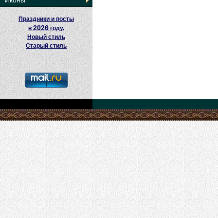
Иконы
Праздники и посты
2026
в
году.
Новый стиль
Старый стиль