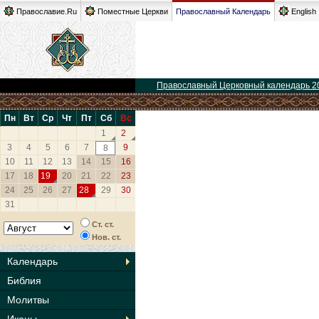
Православие.Ru
Поместные Церкви
Православный Календарь
English
Православный Церковный календарь 2
Пн
Вт
Ср
Чт
Пт
Сб
Вс
1
2
3
4
5
6
7
9
8
10
11
12
13
14
15
16
17
18
19
20
21
22
23
24
25
26
27
28
29
30
31
Ст. ст.
Нов. ст.
Календарь
Библия
Молитвы