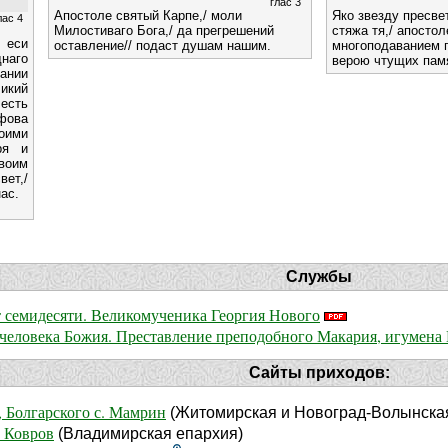
глас 3
Апостоле святый Карпе,/ моли
Яко звезду пресве
лас 4
Милостиваго Бога,/ да прегрешений
стяжа тя,/ апостол
 еси
оставление// подаст душам нашим.
многоподаванием 
наго
верою чтущих пам
ании
икий
лесть
фова
оими
ря и
воим
ет,/
ас.
Службы
от семидесяти. Великомученика Георгия Нового
 человека Божия. Преставление преподобного Макария, игумена 
Сайты приходов:
 Болгарского с. Мамрин
(Житомирская и Новоград-Волынска
. Ковров
(Владимирская епархия)