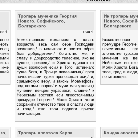
Тропарь мученика Георгия
Ин тропарь муч
Нового, Софийского,
Нового, Софий
Болгарского
Болгарского
лас 4
глас 4
енне
Божественным желанием от юнаго
Божественною 
мерть
возраста/ весь сам себе Господеви
премудре Георгие 
венец
возложив,/ в молитвах и постех образ
нечестивым п
кими
быв добродетели,/ богатство же, и
злочестие турское
емли
славу, и доброродство телесное, яко не
мучения же вен
иста
сущее, презрев,/ и Христа единаго от
Небесным востекл
 иже
души возлюбил еси,/ и Того, истиннаго
Моли Христа Бога/
ощей
суща Бога, в Троице покланяема,/ пред
твое, град и люди
нечестивыми турки проповедал еси,/ и,
почитающия.
срацынскую веру, и законы Моамефовы
под ногами поправ/ и мучителя ужасив,/
мучения венцем украсився, славне,/ к
Небесным востекл еси ликостоянием,/
премудре Георгие./ Моли Христа Бога/
сохранити отечество твое и спасти люди
и град,/ иже твоя подвиги присно
почитающия.
го,
Тропарь апостола Карпа
Кондак апостол