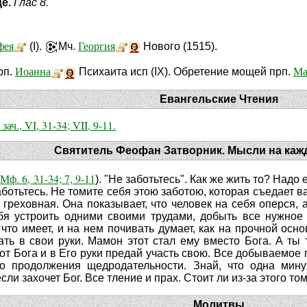
це.
Глас 8.
фея
Георгия
(I).
Мч.
Нового (1515).
Иоанна
Ма
Прп.
Психаита исп (IX). Обретение мощей прп.
Евангельские Чтения
зач., VI, 31-34; VII, 9-11.
Святитель Феофан Затворник. Мысли на каж
Мф. 6, 31-34; 7, 9-11
;
). "Не заботьтесь". Как же жить то? Надо 
аботьтесь. Не томите себя этою заботою, которая съедает ва
ь греховная. Она показывает, что человек на себя оперся,
ебя устроить одними своими трудами, добыть все нужное
 что имеет, и на нем почивать думает, как на прочной осно
ть в свои руки. Мамон этот стал ему вместо Бога. А ты 
 от Бога и в Его руки предай участь свою. Все добываемое 
о продолжения щедродательности. Знай, что одна минут
ли захочет Бог. Все тление и прах. Стоит ли из-за этого том
Молитвы