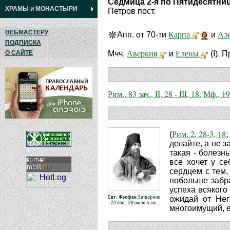
Седмица 2-я по Пятидесятни
ХРАМЫ
и
МОНАСТЫРИ
Петров пост.
ВЕБМАСТЕРУ
Карпа
Ал
Апп. от 70-ти
и
ПОДПИСКА
Аверкия
Елены
О САЙТЕ
Мчч.
и
(I). 
Рим., 83 зач., II, 28 - III, 18.
Мф., 19 
Рим. 2, 28-3, 18
(
делайте, а не з
такая - болезн
все хочет у с
сердцем с тем,
побольше забра
успеха всякого
ожидай от Нег
многоимущий, ес