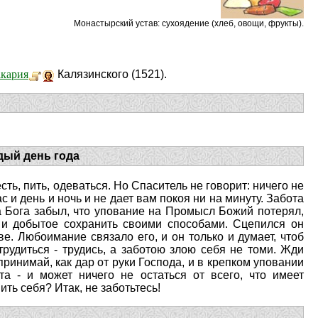
Монастырский устав: cухоядение (хлеб, овощи, фрукты).
кария
Калязинского (1521).
дый день года
есть, пить, одеваться. Но Спаситель не говорит: ничего не
с и день и ночь и не дает вам покоя ни на минуту. Забота
 а Бога забыл, что упование на Промысл Божий потерял,
 и добытое сохранить своими способами. Сцепился он
ве. Любоимание связало его, и он только и думает, чтоб
трудиться - трудись, а заботою злою себя не томи. Жди
принимай, как дар от руки Господа, и в крепком уповании
а - и может ничего не остаться от всего, что имеет
ить себя? Итак, не заботьтесь!