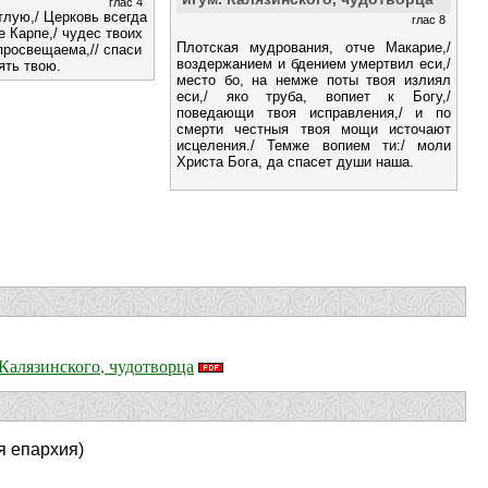
глас 4
тлую,/ Церковь всегда
глас 8
е Карпе,/ чудес твоих
Плотская мудрования, отче Макарие,/
просвещаема,// спаси
воздержанием и бдением умертвил еси,/
ять твою.
место бо, на немже поты твоя излиял
еси,/ яко труба, вопиет к Богу,/
поведающи твоя исправления,/ и по
смерти честныя твоя мощи источают
исцеления./ Темже вопием ти:/ моли
Христа Бога, да спасет души наша.
Калязинского, чудотворца
я епархия)