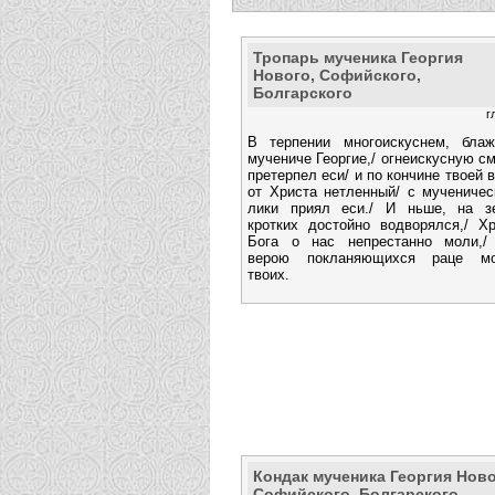
Тропарь мученика Георгия
Нового, Софийского,
Болгарского
г
В терпении многоискуснем, блаж
мучениче Георгие,/ огнеискусную с
претерпел еси/ и по кончине твоей 
от Христа нетленный/ с мученичес
лики приял еси./ И ньше, на з
кротких достойно водворялся,/ Хр
Бога о нас непрестанно моли,/
верою покланяющихся раце м
твоих.
Кондак мученика Георгия Ново
Софийского, Болгарского