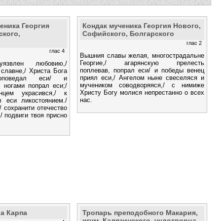
еника Георгия
Кондак мученика Георгия Нового,
ского,
Софийского, Болгарского
глас 2
глас 4
Вышния славы желая, многострадальне
Георгие,/ агарянскую прелесть
уязвлен любовию,/
поплевав, попрал еси/ и победы венец
славне,/ Христа Бога
приял еси,/ Ангелом ныне свеселяся и
роповедал еси/ и
мучеником соводворяяся,/ с нимиже
 ногами попрал еси;/
Христу Богу молися непрестанно о всех
цем украсився,/ к
нас.
 еси ликостоянием./
 сохранити отечество
,/ подвиги твоя присно
а Карпа
Тропарь преподобного Макария,
игум. Калязинского, чудотворца