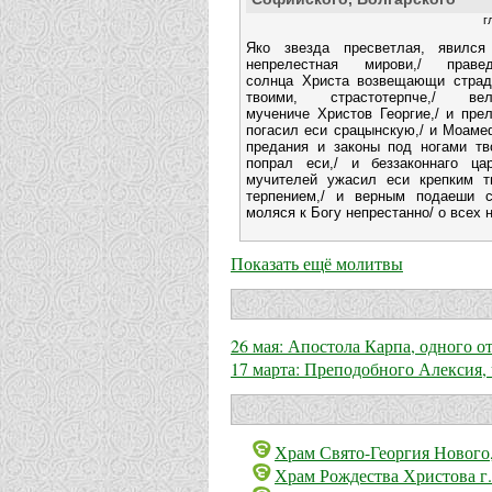
г
Яко звезда пресветлая, явился
непрелестная мирови,/ правед
солнца Христа возвещающи страд
твоими, страстотерпче,/ вел
мучениче Христов Георгие,/ и пре
погасил еси срацынскую,/ и Моаме
предания и законы под ногами тв
попрал еси,/ и беззаконнаго ца
мучителей ужасил еси крепким т
терпением,/ и верным подаеши св
моляся к Богу непрестанно/ о всех н
Показать ещё молитвы
26 мая: Апостола Карпа, одного 
17 марта: Преподобного Алексия,
Храм Свято-Георгия Нового,
Храм Рождества Христова г