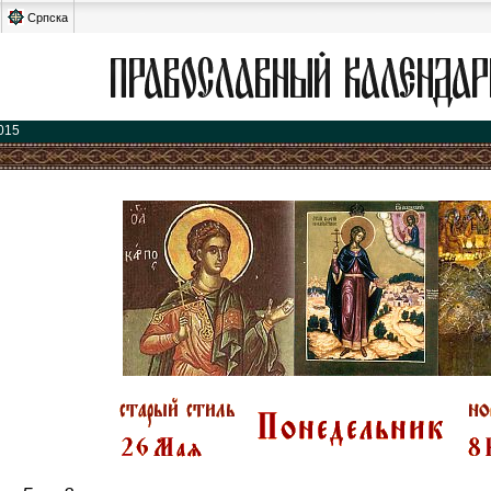
Српска
015