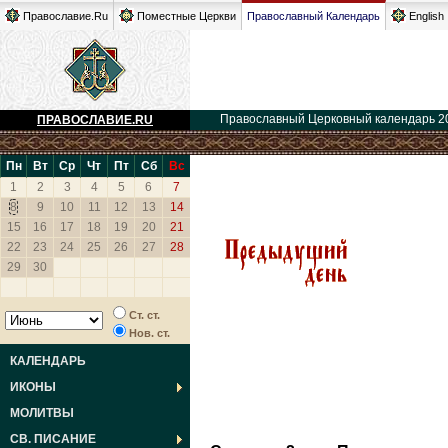
Православие.Ru
Поместные Церкви
Православный Календарь
English
Православный Церковный календарь 2
ПРАВОСЛАВИЕ.RU
Пн
Вт
Ср
Чт
Пт
Сб
Вс
1
2
3
4
5
6
7
8
9
10
11
12
13
14
15
16
17
18
19
20
21
22
23
24
25
26
27
28
29
30
Ст. ст.
Нов. ст.
КАЛЕНДАРЬ
ИКОНЫ
МОЛИТВЫ
СВ. ПИСАНИЕ