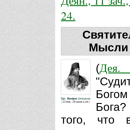
Деян., 11 зач.,
24.
Святите
Мысли 
Дея.
(
"Суди
Богом
Бога?
того, что 