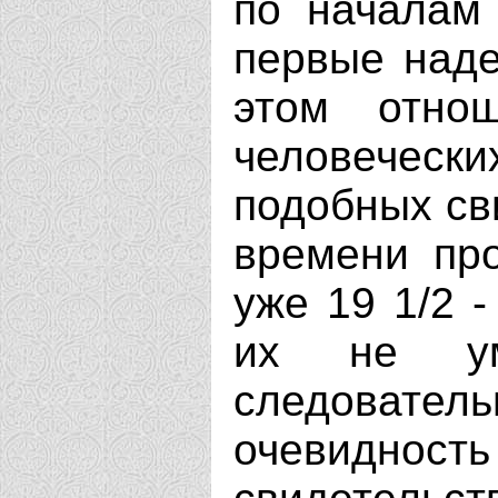
по началам 
первые наде
этом отно
человече
подобных сви
времени про
уже 19 1/2 -
их не ум
следовате
очевидн