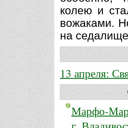
колею и ста
вожаками. Н
на седалище
13 апреля: С
Марфо-Мар
г. Владивос