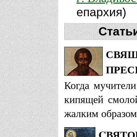
епархия)
Стать
СВЯЩ
ПРЕС
Когда мучители
кипя­щей смоло
жалким обра­зом
CВЯТО