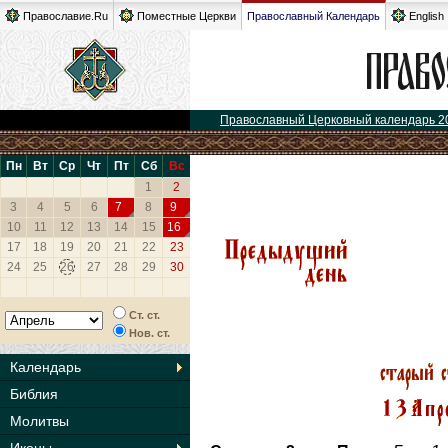
Православие.Ru
Поместные Церкви
Православный Календарь
English
Православный Церковный календарь 2
Пн
Вт
Ср
Чт
Пт
Сб
Вс
1
2
3
4
5
6
7
8
9
10
11
12
13
14
15
16
17
18
19
20
21
22
23
24
25
26
27
28
29
30
Ст. ст.
Нов. ст.
Календарь
Библия
Молитвы