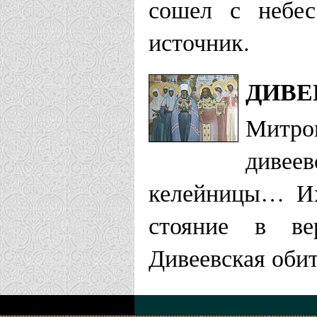
сошел с небес
источник.
ДИВЕ
Митроп
дивее
келейницы… Их
стояние в ве
Дивеевская обит