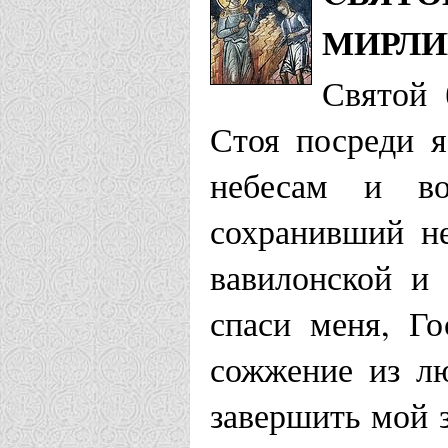
МИРЛ
Святой 
Стоя посреди я
небесам и во
сохранивший н
вавилонской и
спаси меня, Го
сожжение из лю
завершить мой 