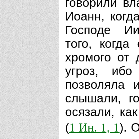
говорили вл
Иоанн, когд
Господе Ии
того, когда
хромого от 
угроз, ибо
позволяла 
слышали, г
осязали, ка
1 Ин. 1, 1
(
). 