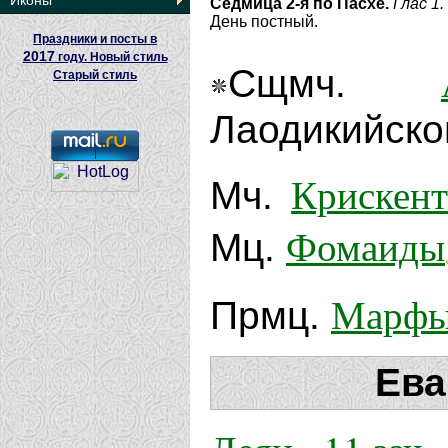
Иконы
Седмица 2-я по Пасхе.
Глас 1.
День постный.
Праздники и посты в
2017
году. Новый стиль
Сщмч.
Старый стиль
Лаодикийског
Крискент
Мч.
Фомаиды
Мц.
Марф
Прмц.
Ева