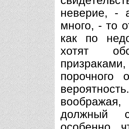
свидетельс
неверие, -
много, - то 
как по нед
хотят об
призраками
порочного 
вероятност
воображая,
должный 
особенно, ч