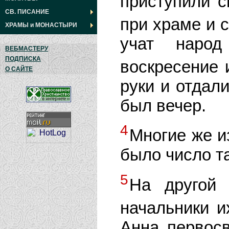
приступили с
СВ. ПИСАНИЕ
при храме и 
ХРАМЫ
и
МОНАСТЫРИ
учат наро
ВЕБМАСТЕРУ
ПОДПИСКА
воскресение 
О САЙТЕ
руки и отдал
был вечер.
4
Многие же и
было число т
5
На другой 
начальники и
Анна первосв