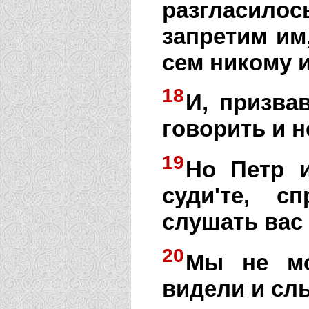
разгласило
запретим им
сем никому 
18
И, призва
говорить и н
19
Но Петр и
суди'те, с
слушать вас
20
Мы не мо
видели и сл