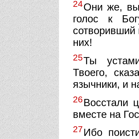
24
Они же, в
голос к Бо
сотворивший н
них!
25
Ты устам
Твоего, ска
язычники, и 
26
Восстали ц
вместе на Гос
27
Ибо поист