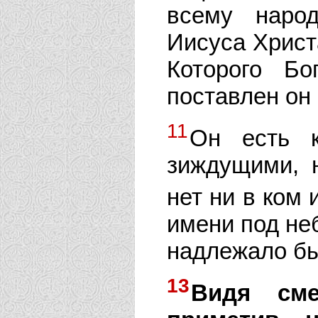
всему наро
Иисуса Христ
Которого Б
поставлен он
11
Он есть к
зиждущими, 
нет ни в ком
имени под не
надлежало бы
13
Видя см