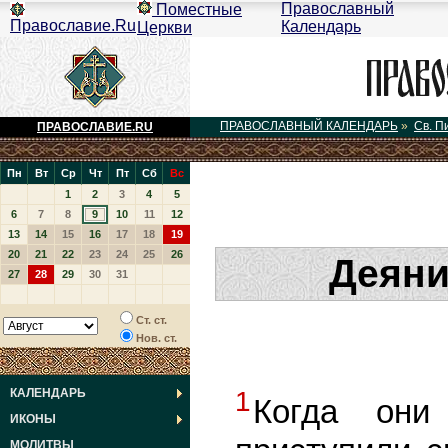
Православный
Поместные
Православие.Ru
Календарь
Церкви
ПРАВОСЛАВНЫЙ КАЛЕНДАРЬ
»
Св. П
ПРАВОСЛАВИЕ.RU
Пн
Вт
Ср
Чт
Пт
Сб
Вс
1
2
3
4
5
6
7
8
9
10
11
12
13
14
15
16
17
18
19
20
21
22
23
24
25
26
Деяни
27
28
29
30
31
Ст. ст.
Нов. ст.
КАЛЕНДАРЬ
1
Когда они
ИКОНЫ
МОЛИТВЫ