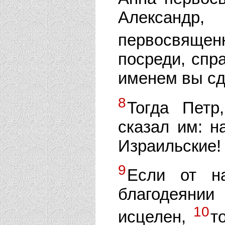
Алексан
первосвяще
посреди, спр
именем вы сд
8
Тогда Петр
сказал им: н
Израильские!
9
Если от на
благодеянии
10
исцелен,
т