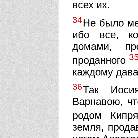
всех их.
34
Не было ме
ибо все, к
домами, пр
3
проданного
каждому давал
36
Так Иоси
Варнавою, чт
родом Кипр
земля, прода