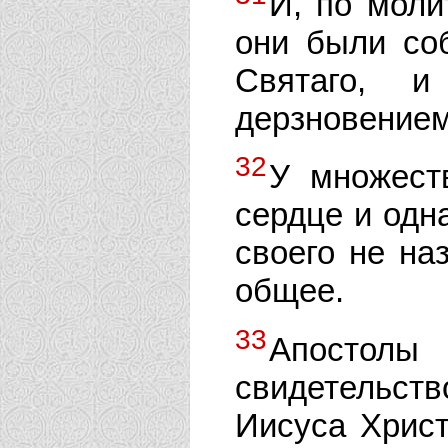
И, по моли
они были со
Святаго, 
дерзновением
32
У множест
сердце и одна
своего не на
общее.
33
Апостол
свидетельст
Иисуса Христ