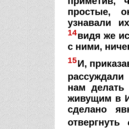
приметив, 
простые, о
узнавали и
14
видя же и
с ними, ниче
15
И, приказа
рассуждали
нам делать
живущим в И
сделано я
отвергнуть