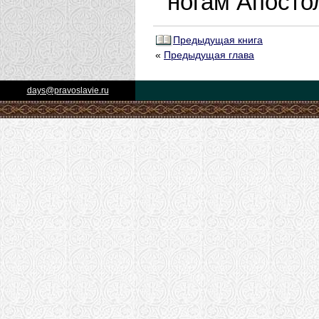
ногам Апосто
Предыдущая книга
«
Предыдущая глава
days@pravoslavie.ru