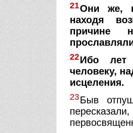
21
Они же, п
находя воз
причине 
прославляли
22
Ибо лет
человеку, н
исцеления.
23
Быв отпу
пересказ
первосвященн