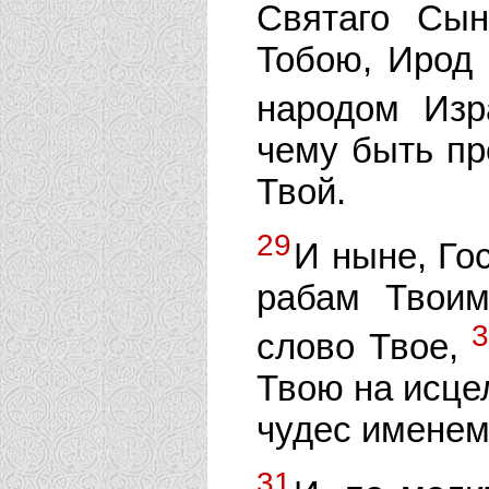
Святаго Сын
Тобою, Ирод 
народом Изр
чему быть пр
Твой.
29
И ныне, Гос
рабам Твоим
слово Твое,
Твою на исце
чудес именем
31