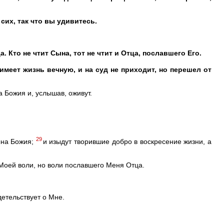
сих, так что вы удивитесь.
а. Кто не чтит Сына, тот не чтит и Отца, пославшего Его.
еет жизнь вечную, и на суд не приходит, но перешел от
а Божия и, услышав, оживут.
29
ына Божия;
и изыдут творившие добро в воскресение жизни, а
у Моей воли, но воли пославшего Меня Отца.
детельствует о Мне.