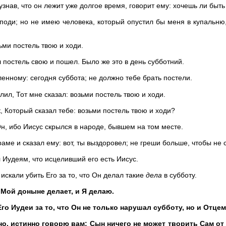
узнав, что он лежит уже долгое время, говорит ему: хочешь ли быть
споди; но не имею человека, который опустил бы меня в купальню, 
зьми постель твою и ходи.
л постель свою и пошел. Было же это в день субботний.
енному: сегодня суббота; не должно тебе брать постели.
лил, Тот мне сказал: возьми постель твою и ходи.
к, Который сказал тебе: возьми постель твою и ходи?
Он, ибо Иисус скрылся в народе, бывшем на том месте.
раме и сказал ему: вот, ты выздоровел; не греши больше, чтобы не 
 Иудеям, что исцеливший его есть Иисус.
 искали убить Его за то, что Он делал такие
дела
в субботу.
 Мой доныне делает, и Я делаю.
го Иудеи за то, что Он не только нарушал субботу, но и Отце
но, истинно говорю вам: Сын ничего не может творить Сам от 