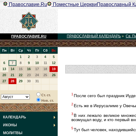
Православие.Ru
Поместные Церкви
Православный К
ПРАВОСЛАВНЫЙ КАЛЕНДАРЬ
»
Св. П
ПРАВОСЛАВИЕ.RU
Пн
Вт
Ср
Чт
Пт
Сб
Вс
1
2
3
4
5
6
7
8
9
10
11
12
13
14
15
16
17
18
19
20
21
22
23
24
25
26
27
28
29
30
31
1
Ст. ст.
После сего был праздник Иуде
Нов. ст.
2
Есть же в Иерусалиме у Овеч
3
В них лежало великое множе
КАЛЕНДАРЬ
возмущал воду, и кто первый в
ИКОНЫ
5
Тут был человек, находившийся
МОЛИТВЫ