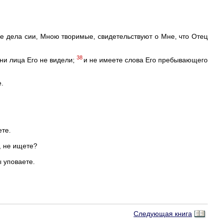
е дела сии, Мною творимые, свидетельствуют о Мне, что Отец
38
ни лица Его не видели;
и не имеете слова Его пребывающего
.
ете.
а, не ищете?
ы уповаете.
Следующая книга