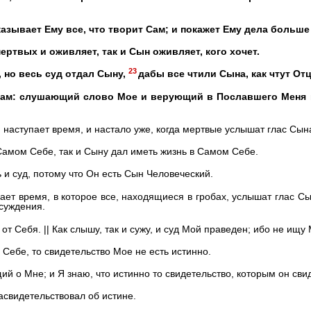
зывает Ему все, что творит Сам; и покажет Ему дела больше 
ертвых и оживляет, так и Сын оживляет, кого хочет.
23
, но весь суд отдал Сыну,
дабы все чтили Сына, как чтут Отц
вам: слушающий слово Мое и верующий в Пославшего Меня им
 наступает время, и настало уже, когда мертвые услышат глас Сын
 Самом Себе, так и Сыну дал иметь жизнь в Самом Себе.
 и суд, потому что Он есть Сын Человеческий.
пает время, в которое все, находящиеся в гробах, услышат глас С
осуждения.
 от Себя. || Как слышу, так и сужу, и суд Мой праведен; ибо не ищ
Себе, то свидетельство Мое не есть истинно.
ий о Мне; и Я знаю, что истинно то свидетельство, которым он сви
асвидетельствовал об истине.