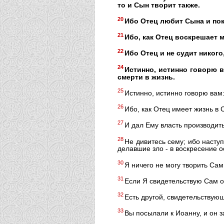
то и Сын творит также.
20
Ибо Отец любит Сына и пока
21
Ибо, как Отец воскрешает м
22
Ибо Отец и не судит никого
24
Истинно, истинно говорю 
смерти в жизнь.
25
Истинно, истинно говорю вам:
26
Ибо, как Отец имеет жизнь в
27
И дал Ему власть производить
28
Не дивитесь сему; ибо насту
делавшие зло - в воскресение 
30
Я ничего не могу творить Сам
31
Если Я свидетельствую Сам о 
32
Есть другой, свидетельствующ
33
Вы посылали к Иоанну, и он з