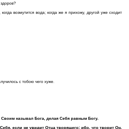
 здоров?
когда возмутится вода; когда же я прихожу, другой уже сходит
случилось с тобою чего хуже.
м Своим называл Бога, делая Себя равным Богу.
Себя, если не увидит Отца творящего: ибо, что творит Он,