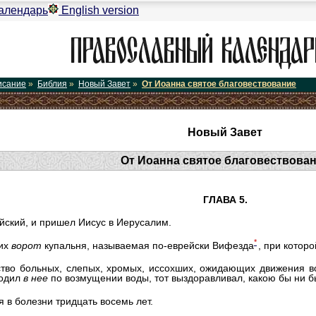
алендарь
English version
исание
»
Библия
»
Новый Завет
»
От Иоанна святое благовествование
Новый Завет
От Иоанна святое благовествова
ГЛАВА 5.
йский, и пришел Иисус в Иерусалим.
*
ьих
ворот
купальня, называемая по-еврейски Вифезда
, при котор
ство больных, слепых, хромых, иссохших, ожидающих движения 
ходил
в
нее
по возмущении воды, тот выздоравливал, какою бы ни 
 в болезни тридцать восемь лет.