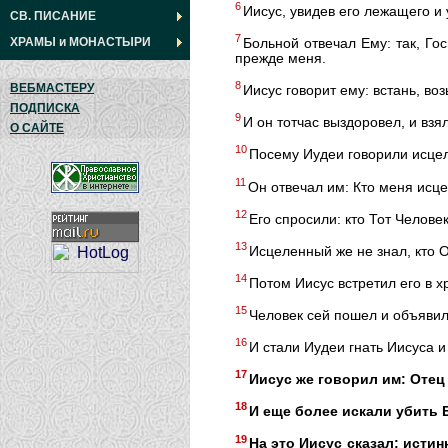
6
Иисус, увидев его лежащего и 
СВ. ПИСАНИЕ
7
ХРАМЫ
и
МОНАСТЫРИ
Больной отвечал Ему: так, Го
прежде меня.
8
ВЕБМАСТЕРУ
Иисус говорит ему: встань, во
ПОДПИСКА
9
И он тотчас выздоровел, и взя
О САЙТЕ
10
Посему Иудеи говорили исцел
11
Он отвечал им: Кто меня исце
12
Его спросили: кто Тот Челове
13
Исцеленный же не знал, кто 
14
Потом Иисус встретил его в х
15
Человек сей пошел и объявил
16
И стали Иудеи гнать Иисуса и
17
Иисус же говорил им: Отец
18
И еще более искали убить Е
19
На это Иисус сказал: истин