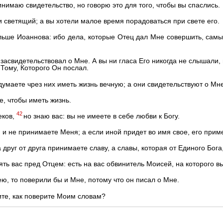
нимаю свидетельство, но говорю это для того, чтобы вы спаслись.
и светящий; а вы хотели малое время порадоваться при свете его.
льше Иоаннова: ибо дела, которые Отец дал Мне совершить, самы
асвидетельствовал о Мне. А вы ни гласа Его никогда не слышали, 
 Тому, Которого Он послал.
думаете чрез них иметь жизнь вечную; а они свидетельствуют о Мне
е, чтобы иметь жизнь.
42
еков,
но знаю вас: вы не имеете в себе любви к Богу.
 и не принимаете Меня; а если иной придет во имя свое, его прим
а друг от друга принимаете славу, а славы, которая от Единого Бог
ять вас пред Отцем: есть на вас обвинитель Моисей, на которого в
ю, то поверили бы и Мне, потому что он писал о Мне.
ите, как поверите Моим словам?