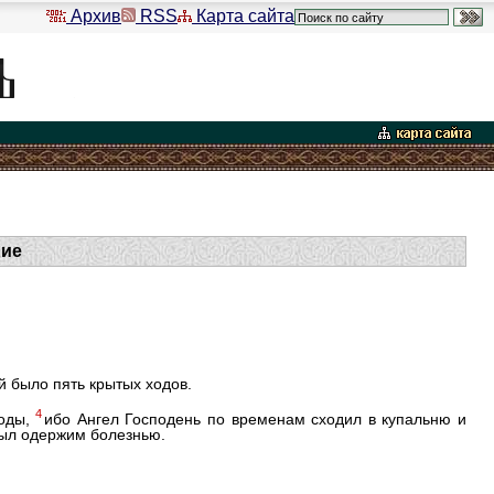
Архив
RSS
Карта сайта
ние
ой было пять крытых ходов.
4
воды,
ибо Ангел Господень по временам сходил в купальню и
был одержим болезнью.