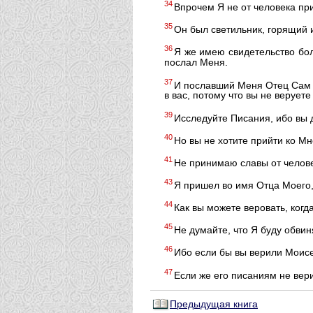
34
Впрочем Я не от человека при
35
Он был светильник, горящий 
36
Я же имею свидетельство бо
послал Меня.
37
И пославший Меня Отец Сам з
в вас, потому что вы не веруете
39
Исследуйте Писания, ибо вы 
40
Но вы не хотите прийти ко Мн
41
Не принимаю славы от челов
43
Я пришел во имя Отца Моего,
44
Как вы можете веровать, когд
45
Не думайте, что Я буду обвин
46
Ибо если бы вы верили Моисе
47
Если же его писаниям не вер
Предыдущая книга