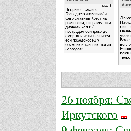
Ант
глас 3
Вперився, славне,
Господнею любовию/ и
Любве
Сего славный Крест на
Никиф
рамо взем, посрамил еси
яве з
диаволи козни,/
мече
пострадал еси даже до
усече
смерти/ и истины явился
Боже
еси победоносец,//
вопл
оружник и таинник Божия
Его
благодати.
поющ
твою.
26 ноября: Св
Иркутского
9 февраля: С