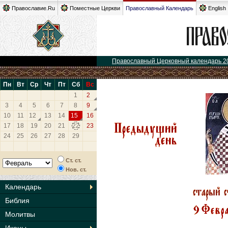
Православие.Ru
Поместные Церкви
Православный Календарь
English
Православный Церковный календарь 2
Пн
Вт
Ср
Чт
Пт
Сб
Вс
1
2
3
4
5
6
7
8
9
10
11
12
13
14
15
16
17
18
19
20
21
22
23
24
25
26
27
28
29
Ст. ст.
Нов. ст.
Календарь
Библия
Молитвы