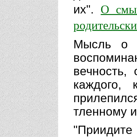
О смыс
их".
родительски
Мысль о 
воспомин
вечность,
каждого,
прилепил
тленному 
"Приидите 