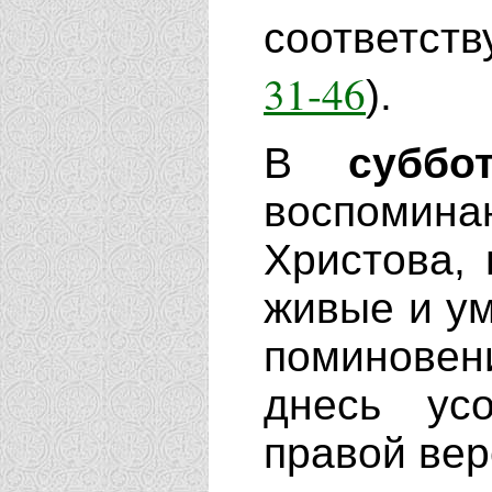
соответст
31-46
).
В
суббо
воспомин
Христова, 
живые и у
поминове
днесь ус
правой вер