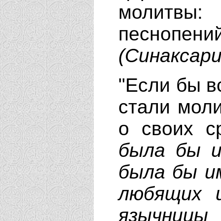
молитвы:
песнопен
(Синаксар
"Если бы в
стали моли
о своих с
была бы и
была бы и
любящих 
язычницы