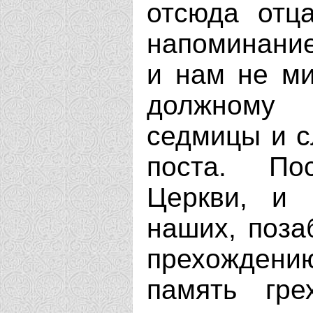
отсюда отц
напоминание
и нам не ми
должному
седмицы и с
поста. По
Церкви, и 
наших, поза
прехождению
память гр