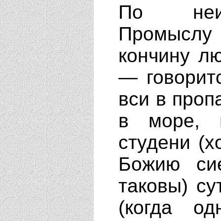
По неис
Промыслу 
кончину лю
— говорит
вси в проп
в море, 
студени (х
Божию си
таковы) су
(когда о