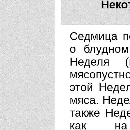
Неко
Седмица п
о блудно
Неделя (
мясопустн
этой Неде
мяса. Неде
также Нед
как на