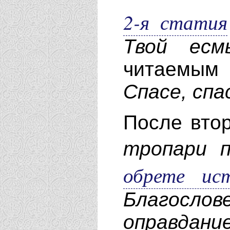
2-я статия
Твой есм
читаемым
Спасе, спа
После втор
тропари п
обрете ис
Благослов
оправдани