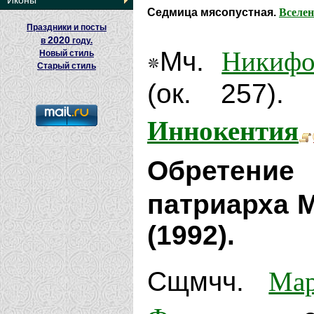
Иконы
Вселен
Седмица мясопустная.
Праздники и посты
2020
в
году.
Никифо
Мч.
Новый стиль
Старый стиль
(ок. 257).
Иннокентия
Обретени
патриарха М
(1992).
Мар
Сщмчч.