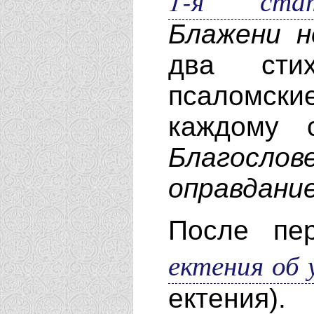
1-я ста
Блажени н
два стих
псаломские
каждому 
Благослов
оправдани
После пер
ектения об 
ектения).