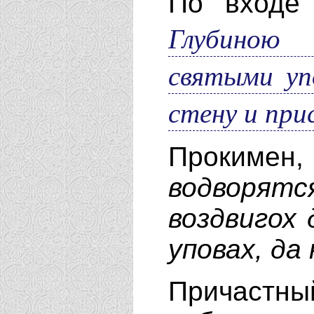
По входе 
Глубиною 
святыми уп
стену и пр
Прокимен
,
водворятс
воздвигох 
уповах, да
Причаст