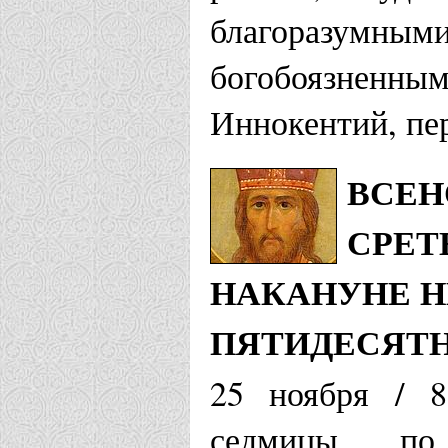
благораз
богобоязненны
Иннокентий, пе
ВСЕН
СРЕТ
НАКАНУНЕ НЕ
ПЯТИДЕСЯТ
25 ноября / 8
седмицы по 