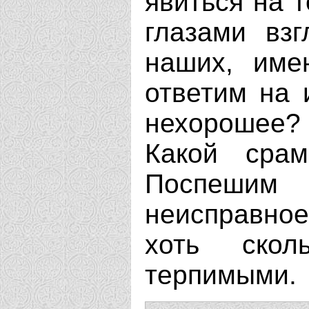
явиться на 
глазами вз
наших, име
ответим на 
нехорошее?
Какой сра
Поспеши
неисправное,
хоть скол
терпимыми.