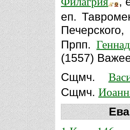
Филагрия
, 
еп. Тавромен
Печерского,
Генна
Прпп.
(1557) Важее
Вас
Сщмч.
Иоанн
Сщмч.
Ева