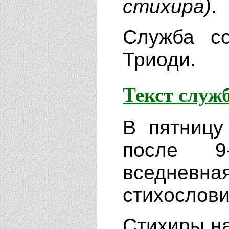
стихира)
.
Служба с
Триоди.
Текст служ
В пятницу
после 9
вседнев
стихослови
Стихиры н