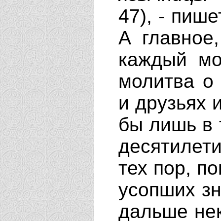
47), - пиш
А главное,
каждый мо
молитва о
и друзьях 
бы лишь в 
десятилети
тех пор, п
усопших з
дальше не