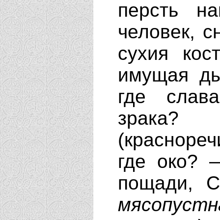
персть н
человек, с
сухия кос
имущая ды
где слава
зрака? 
(краснореч
где око? 
пощади, С
мясопус