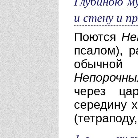
Глубиною м
и стену и 
Поются
Не
псалом), р
обычной
Непорочны
через ца
середину х
(тетраподу,