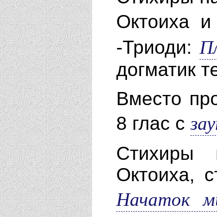
Октоиха 
П
-Триоди:
догматик те
Вместо пр
за
8 глас с
Стихиры 
Октоиха, с
Начаток м