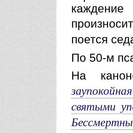
каждени
произнос
поется сед
По 50-м пс
На канон
заупокойн
святыми уп
Бессмертны