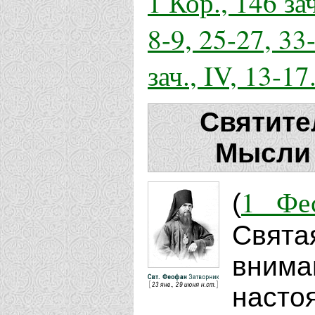
1 Кор., 146 зач
8-9, 25-27, 33
зач., IV, 13-17
Святите
Мысли 
1 Фес
(
Свята
вним
насто