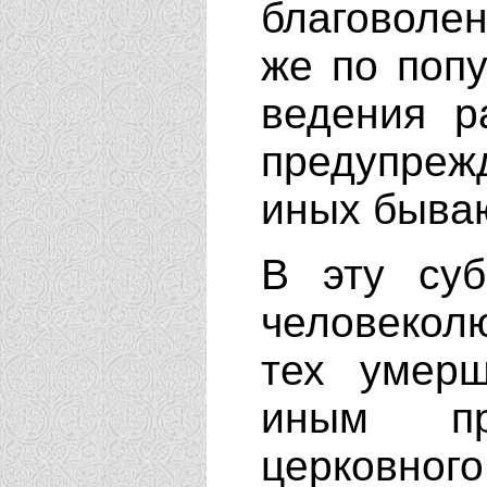
благоволе
же по попу
ведения р
предупре
иных бываю
В эту суб
человекол
тех умер
иным пр
церковног