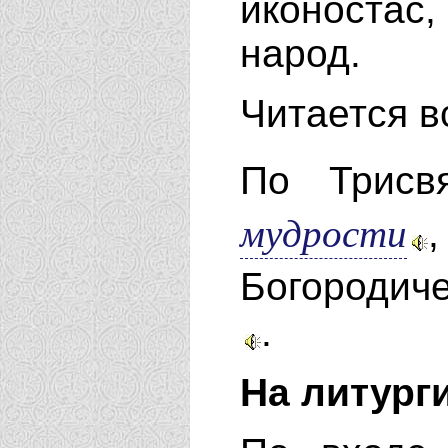
иконоста
народ.
Читается
в
По Трисв
мудрости
Богородич
.
На литург