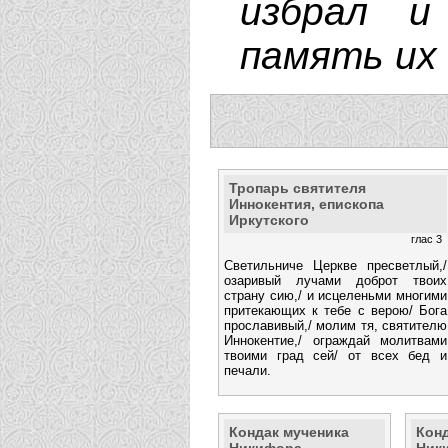
избрал и
память их 
Тропарь святителя
Иннокентия, епископа
Иркутского
глас 3
Светильниче Церкве пресветлый,/
озаривый лучами доброт твоих
страну сию,/ и исцеленьми многими
притекающих к тебе с верою/ Бога
прославивый,/ молим тя, святителю
Иннокентие,/ ограждай молитвами
твоими град сей/ от всех бед и
печали.
Кондак мученика
Конд
Никифора
Ник