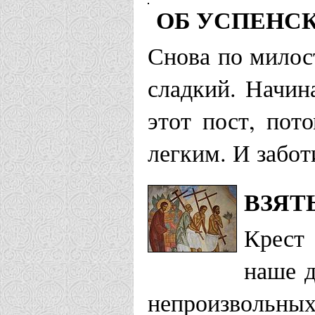
ОБ УСПЕНСК
Снова по милос
сладкий. Начин
этот пост, пот
легким. И забот
ВЗЯТ
Крест 
наше д
непроизвольных