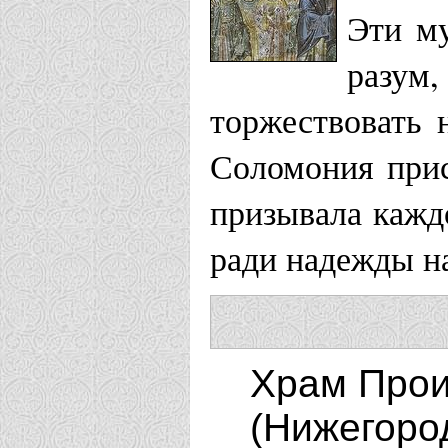
Эти му
разум
торжествовать 
Соломония прис
призывала кажд
ради надежды на
Храм Прои
(Нижегоро