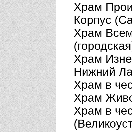
Храм Прои
Корпус (С
Храм Всем
(городская
Храм Изне
Нижний Ла
Храм в чес
Храм Живо
Храм в че
(Великоус