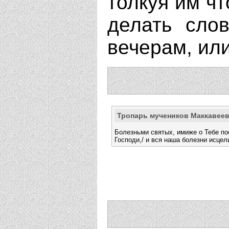
толкуя им чт
делать сло
вечерам, или
Тропарь мучеников Маккавее
Болезньми святых, имиже о Тебе по
Господи,/ и вся наша болезни исцел