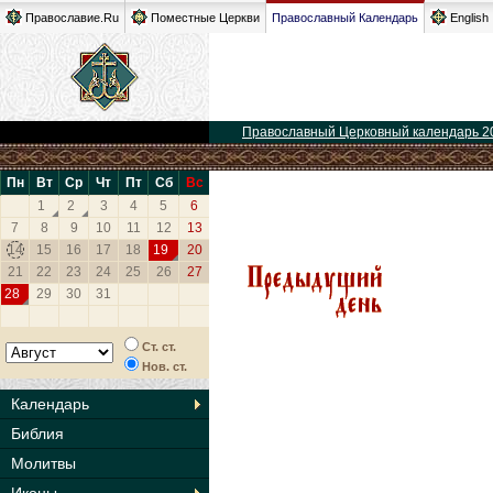
Православие.Ru
Поместные Церкви
Православный Календарь
English
Православный Церковный календарь 2
Пн
Вт
Ср
Чт
Пт
Сб
Вс
1
2
3
4
5
6
7
8
9
10
11
12
13
14
15
16
17
18
19
20
21
22
23
24
25
26
27
28
29
30
31
Ст. ст.
Нов. ст.
Календарь
Библия
Молитвы