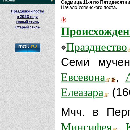
Иконы
Седмица 11-я по Пятидесятн
Начало Успенского поста.
Праздники и посты
2023
в
году.
Новый стиль
Происхождени
Старый стиль
Празднество
Семи мучен
Евсевона
,
Елеазара
(166
Мчч. в Пер
Минсифея
,