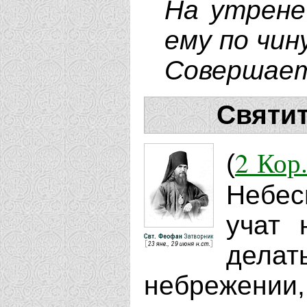
На утрене
ему по чин
Совершает
Святи
2 Кор.
(
Небес
учат 
делат
небрежении,