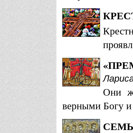
КРЕС
Крест
проявл
«ПРЕ
Ларис
Они ж
верными Богу и 
СЕМЬ