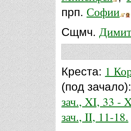
Софии
прп.
Димит
Сщмч.
1 Кор
Креста:
(под зачало)
зач., XI, 33 - X
зач., II, 11-18.