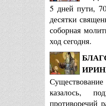
5 дней пути, 7
десятки священ
соборная молит
ход сегодня.
БЛАГ
ИРИН
Существование 
казалось, по
противоречий р