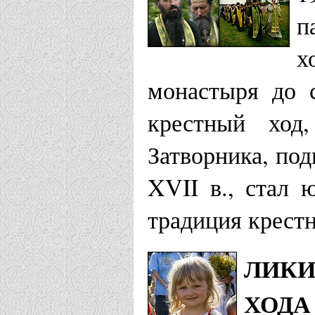
п
х
монастыря до с
крестный ход
Затворника, по
XVII в., стал 
традиция крестн
ЛИКИ
ХОДА