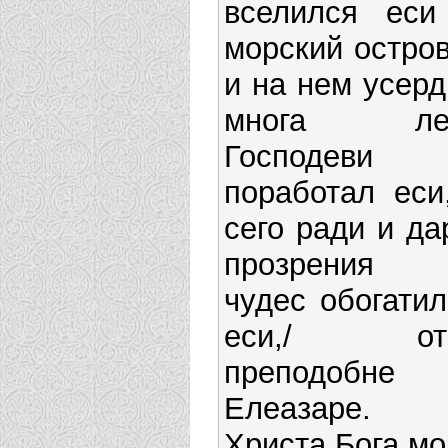
вселился еси
морский остров
и на нем усерд
многа ле
Господеви
поработал еси,
сего ради и да
прозрения
чудес обогатил
еси,/ от
преподобне
Елеазаре.
Христа Бога мо