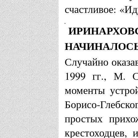
счастливое: «Ид
ИРИНАРХОВС
НАЧИНАЛОС
Случайно оказа
1999 гг., М. 
моменты устрой
Борисо-Глебско
простых прихо
крестоходцев, 