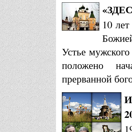
«ЗДЕ
10 лет
Божией
Устье мужского
положено нач
прерванной бого
И
2
1