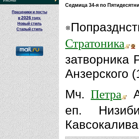
Иконы
Седмица 34-я по Пятидесятн
Праздники и посты
2026
в
году.
Попразднст
Новый стиль
Старый стиль
Стратоника
затворника Р
Анзерского (
Петра
Мч.
А
еп. Низиб
Кавсокалива 