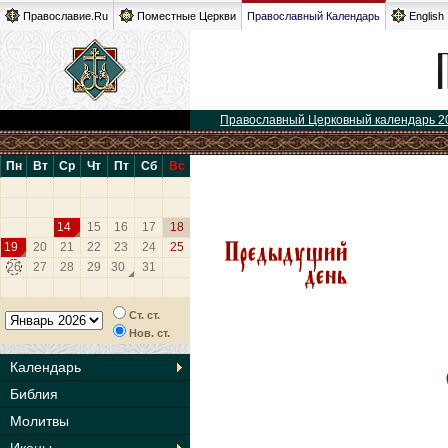
Православие.Ru
Поместные Церкви
Православный Календарь
English
Православный Церковный календарь 2
Пн
Вт
Ср
Чт
Пт
Сб
Вс
14
15
16
17
18
19
20
21
22
23
24
25
26
27
28
29
30
31
Ст. ст.
Нов. ст.
Календарь
Библия
Молитвы