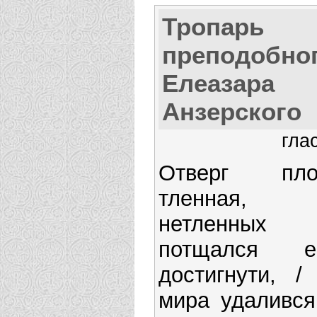
Тропарь
преподобно
Елеазара
Анзерского
гла
Отверг пло
тленная,
нетленных
потщался е
достигнути, / 
мира удалився,