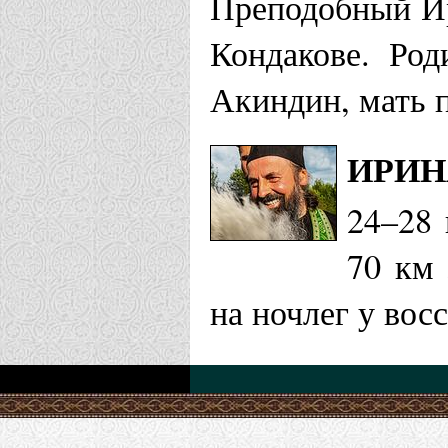
Преподобный Ир
Кондакове. Род
Акиндин, мать 
ИРИН
24–28 
70 км 
на ночлег у вос