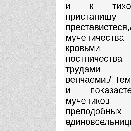
и к тихо
пристанищу
преставистеся,
мученичества
кровьми
постничества
трудами
венчаеми./ Те
и показасте
мучеников
преподобных
единовсельниц