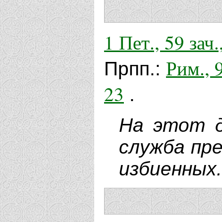
1 Пет., 59 зач., 
Рим., 9
Прпп.:
23
.
На этот д
служба пр
избиенных.