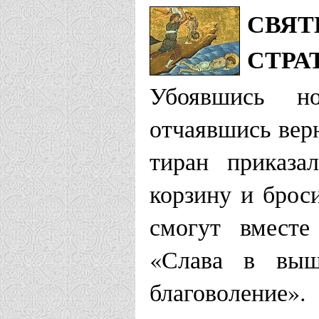
СВЯТ
СТРА
Убоявшись но
отчаявшись вер
тиран приказа
корзину и брос
смогут вместе
«Слава в выш
благоволение».