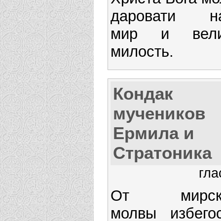
даровати н
мир и вел
милость.
Кондак
мучеников
Ермила и
Стратоника
гла
От мирск
молвы избего