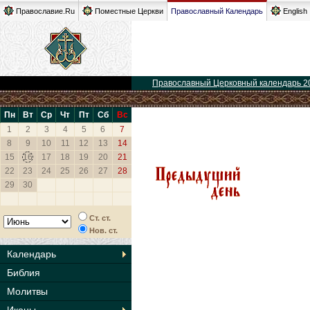
Православие.Ru
Поместные Церкви
Православный Календарь
English
Православный Церковный календарь 2
Пн
Вт
Ср
Чт
Пт
Сб
Вс
1
2
3
4
5
6
7
8
9
10
11
12
13
14
15
16
17
18
19
20
21
22
23
24
25
26
27
28
29
30
Ст. ст.
Нов. ст.
Календарь
Библия
Молитвы