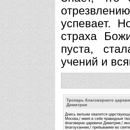
отрезвлению
успевает. Н
страха Бож
пуста, ста
учений и вс
Тропарь благоверного цареви
Димитрия
Днесь вельми хвалится царствующи
Москва,/ имея в себе праведныя тв
благоверне царевиче Димитрие,/ яко
благоуханнии,/ пребываеми во святе