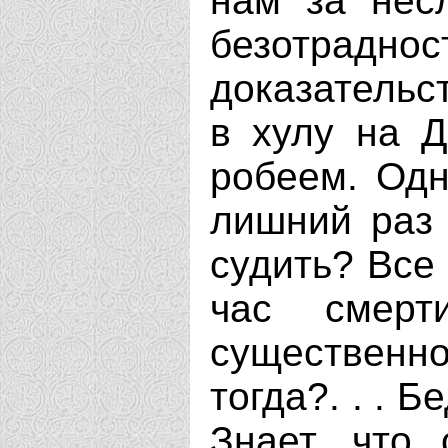
нам за нес
безотраднос
доказательс
в хулу на Д
робеем. Одн
лишний раз 
судить? Все 
час смерт
существенно
тогда?. . . 
Знает, что