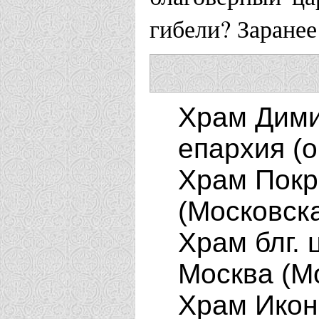
гибели? Заранее
Храм Дими
епархия (о
Храм Покр
(Московска
Храм блг. 
Москва (М
Храм Икон