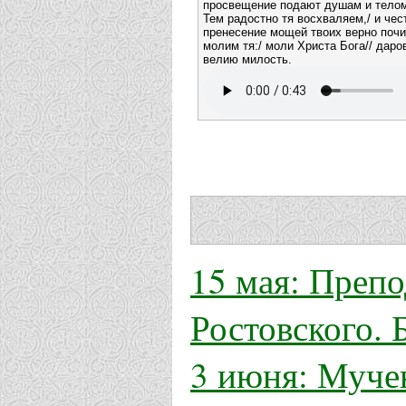
просвещение подают душам и телом
Тем радостно тя восхваляем,/ и чес
пренесение мощей твоих верно почи
молим тя:/ моли Христа Бога// даро
велию милость.
15 мая: Преп
Ростовского. 
3 июня: Муче