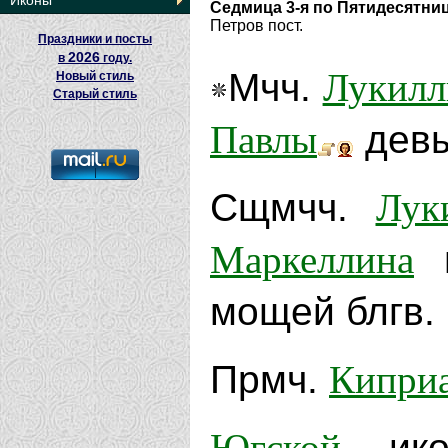
Иконы
Седмица 3-я по Пятидесятни
Петров пост.
Праздники и посты
2026
в
году.
Лукилл
Мчч.
Новый стиль
Старый стиль
Павлы
девы
Лук
Сщмчч.
Маркеллина
мощей блгв.
Кипри
Прмч.
Югской
ико