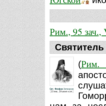
Рим., 95 зач., 
Святитель
Рим. 
(
апост
слуша
Гоморр