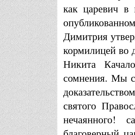
как царевич в 
опубликованно
Димитрия утверж
кормилицей во 
Никита Качало
сомнения. Мы с
доказательство
святого Правос
нечаянного! 
благоверный ца