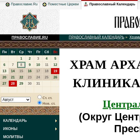
Православный Календарь
Православие.Ru
Поместные Церкви
ПРАВОСЛАВНЫЙ КАЛЕНДАРЬ
»
Храм
ПРАВОСЛАВИЕ.RU
Пн
Вт
Ср
Чт
Пт
Сб
Вс
ХРАМ АРХ
1
2
3
4
5
6
7
8
9
10
11
12
13
14
15
16
17
18
19
КЛИНИКА
20
21
22
23
24
25
26
27
28
29
30
31
Центра
Ст. ст.
Нов. ст.
(Округ Цен
КАЛЕНДАРЬ
Прес
ИКОНЫ
МОЛИТВЫ