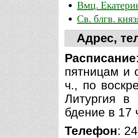
Вмц. Екатери
Св. блгв. кня
Адрес, те
Расписание
пятницам и с
ч., по воск
Литургия в 
бдение в 17 
Телефон
: 2