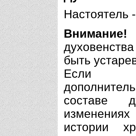
Настоятель 
Внимание!
духовенства
быть устаре
Если В
дополнит
составе д
изменениях
истории х