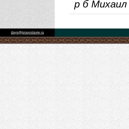
р б Михаил
days@pravoslavie.ru