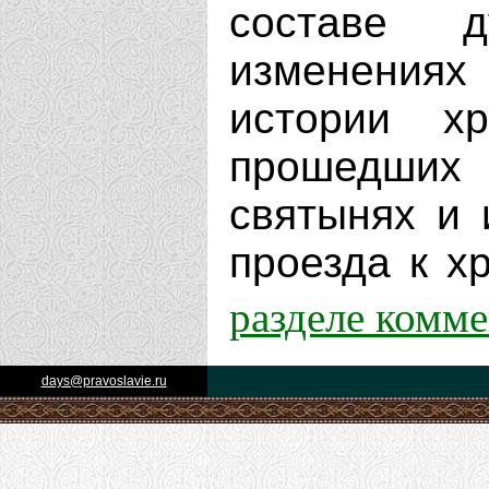
составе д
изменениях
истории х
прошедших 
святынях и 
проезда к хр
разделе комм
days@pravoslavie.ru