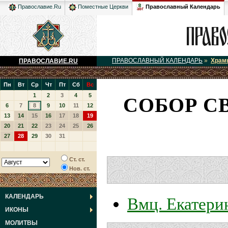
Православный Календарь
Православие.Ru
Поместные Церкви
ПРАВОСЛАВНЫЙ КАЛЕНДАРЬ
»
Храм
ПРАВОСЛАВИЕ.RU
Пн
Вт
Ср
Чт
Пт
Сб
Вс
СОБОР СВ
1
2
3
4
5
6
7
8
9
10
11
12
13
14
15
16
17
18
19
20
21
22
23
24
25
26
27
28
29
30
31
Ст. ст.
Нов. ст.
Вмц. Екатери
КАЛЕНДАРЬ
ИКОНЫ
МОЛИТВЫ