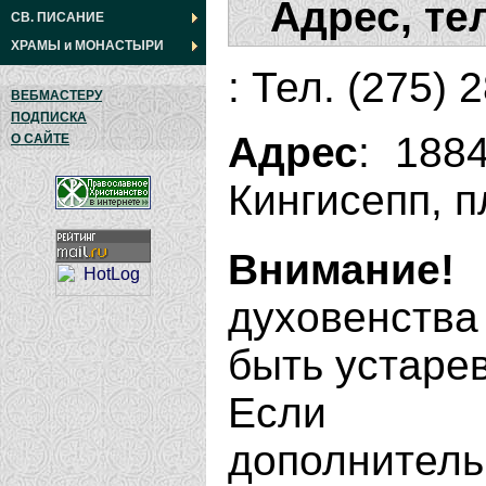
Адрес, те
СВ. ПИСАНИЕ
ХРАМЫ
и
МОНАСТЫРИ
: Тел. (275) 
ВЕБМАСТЕРУ
ПОДПИСКА
Адрес
: 188
О САЙТЕ
Кингисепп, п
Внимание!
духовенства
быть устаре
Если В
дополнит