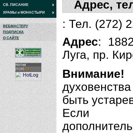
Адрес, те
СВ. ПИСАНИЕ
ХРАМЫ
и
МОНАСТЫРИ
: Тел. (272) 
ВЕБМАСТЕРУ
ПОДПИСКА
Адрес
: 188
О САЙТЕ
Луга, пр. Кир
Внимание!
духовенства
быть устаре
Если В
дополнит