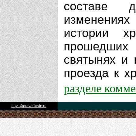
составе д
изменениях
истории х
прошедших 
святынях и 
проезда к хр
разделе комм
days@pravoslavie.ru