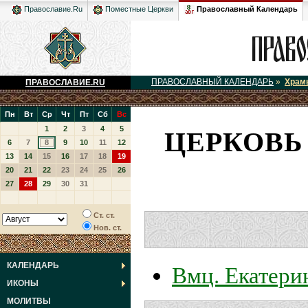
Православный Календарь
Православие.Ru
Поместные Церкви
ПРАВОСЛАВНЫЙ КАЛЕНДАРЬ
»
Храм
ПРАВОСЛАВИЕ.RU
Пн
Вт
Ср
Чт
Пт
Сб
Вс
ЦЕРКОВЬ 
1
2
3
4
5
6
7
8
9
10
11
12
13
14
15
16
17
18
19
20
21
22
23
24
25
26
27
28
29
30
31
Ст. ст.
Нов. ст.
Вмц. Екатери
КАЛЕНДАРЬ
ИКОНЫ
МОЛИТВЫ