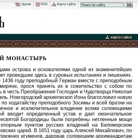
Архив
RSS
Карта сайта
ИЙ МОНАСТЫРЬ
онвоем насчитывал 350 человек. В 1923 году организуется новое карательное учреждение значительно большего масштаба - Соловецкие лагеря особого назначения (СЛОН). На протяжении почти двух десятилетий, до 1939 года, сотни тысяч заключенных плотно заполняли помещения кремля и отдаленных скитов. Осужденные жили в старых землянках, душных бараках, едва отапливаемых монастырских помещениях. В лагере томился выдающийся философ, математик, химик, инженер П.А. Флоренский; историки - В.П. Никольский, Н.П. Анциферов, В.В. Бахтин, М.О. Гордон; поэты и писатели - Б.Н. Ширяев, Л.М. Могилянский, В. Камецкой, О.В. Волков; художники - О.Э. Браза, К.Н. Половцев; профессор Московской консерватории Н.Я. Выгодский; крупнейший исследователь древнерусской литературы Д.С. Лихачев и др. В период Великой Отечественной войны в стенах монастыря располагается учебный отряд Северного флота. В 1961 году государственными учреждениями была начата реставрация "храмов, хозяйственных и других строений Соловецкого монастыря". В 1974 году организуется Соловецкий государственный историко-архитектурный и природный музей-заповедник. С первых лет "перестройки", особенно после празднования 1000-летия Крещения Руси, началось общественное движение за передачу Соловков Русской Православной Церкви. Уже в 1989 году об этой проблеме заговорило и церковное Священноначалие. Архиерейский Собор, посвященный 400-летию введения партиаршества на Руси, обратился к руководству страны с просьбой передать Соловецкий архипелаг Церкви. Широкая общественность, среди них были С. Ямщиков, Д. Лихачев, А. Солженицын, также требовала отдать Соловки. Одновременно появился ряд публичных выступлений музейных работников которые были категорически против любого присутствия "церковников" на островах. Возрождение Соловков началось в декабре 1988 года, когда на островах был создан церковный приход. Служить там был поставлен иеромонах (ныне игумен) Герман (Чеботарь). 4 июля 1989 года он освятил находящуюся за монастырской оградой часовню святителя Филиппа - первый возрожденный храм Соловков. 25 октября 1990 года Синод постановил открыть на Соловках Спасо-Преображенский ставропигиальный мужской монастырь и назначить временно исполняющим обязанности наместника игумена Германа. Осенью того же года на Соловках появились и первые послушники. Первые богослужения в обители проходили во вновь устроенном домовом храме, освященном в честь Собора Соловецких чудотворцев и расположенном в северном дворике монастыря, на втором этаже в корпусе справа от входа в Никольские ворота. Ранее переданный обители собор святителя Филиппа находился в плачевном состоянии и для богослужений был непригоден. Не все обстояло гладко и в отношениях с местными жителями. Отлучились монахи на материк, чтобы пополнить запасы провизии, а когда вернулись застали пепелище. Спалил кельи человек из местных, нанятый на работу, но вскоре изгнанный за прогулы. Нелюбовь к монахам за 70 лет безбожия население впитало основательно. По словам нынешнего наместника монастыря архимандрита Иосифа (Братищева), его предшественник очень много потрудился, чтобы пробудить веру местного населения. Монастырь постепенно начинает обзаводиться своим хозяйсвом. В москве, в храме Великомученика Георгия, что рядом с гостиницей "Балчуг", было открыто подворье монастыря. Его настоятелем стал отец Мефодий. В 1992 г., спустя два года после своего избрания на первосвятительский престол, Патриах Московский и всея Руси Алексий II решил посетить Соловки. Монастырская жизнь на островах только зарождалась, хотя и венчала долгую борьбу за передачу монастыря Церкви. К своему паломническому визиту Его Святейшество приготовил достойный подарок. Церкви были возвращены святыни - мощи основателей Соловецкой обители Савватия, Германа и Зосимы, сопровождая которые Патриарх и прибыл на остров. Обычно, если группа православных верую