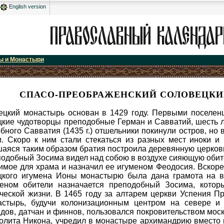
English version
ы и Монастыри
СПАСО-ПРЕОБРАЖЕНСКИЙ СОЛОВЕЦК
лись принять новоисправленные книги, твердо решив защищать истину, хотя и понимали ее узко и односторонне, и оказали правительственной власти, поддержавшей дело Никона, упорное сопротивление. Царь Алексей Михайлович, испытав все мирные средства воздействия на непокорных соловецких иноков, решил усмирить их силой и послал против бунтующих отряды стрельцов. Началось знаменитое "Соловецкое сидение". Осада монастыря продолжалась семь лет, с 1669 по 1676 год. В 1854 году, во времена тяжелой Крымской войны, монастырь подвергся бомбардировке со стороны английского флота, причинившей значительные повреждения монастырским зданиям и храмам. (По милости Божией, убитых и раненых не было). Монастырь мужественно защищался и на требования сдаться ответил решительным отказом. Можно только догадываться, сколь же велики были духовные достижения соловецких иноков, если даже внешнее их воплощение поражает ум. Здесь, на Севере, монахи выращивали яюлоки, розы и шиповник. Петра I они угощали парниковыми арбузами. Была построена сложная система каналов, которая соединяла массу озер, возведена уникальная дамба на острове Большая Муксалма и многое другое. В 1558-66 годы по благословению игумена Филиппа (Колычева), был построен пятиглавый Преображенский собор. Святынями монастыря были: древняя икона "Одигитрия", принесенная в дар монастырю митрополитом Филиппом; древняя икона Знамения Божией Матери; серебряная рака с тремя частями мощей митрополита Филиппа; мощи прпп. Зосимы и Савватия; каменный крест прп. Савватия и икона прпп. Зосимы и Савватия, писанная учеником прп. Зосимы, игуменом Досифеем; икона Успения Божией Матери, устроенная по образцу такой же в Киево-Печерской Лавре, дар царевны Марии Алексеевны; запрестольный крест, сделанный из моржевой кости с резным изображением Распятия; икона Запечной Божией Матери (эта икона явилась св. Филиппу на том месте, где впоследствии был построен храм Рождества Пресвятой Богородицы, рядом с хлебопекарней, за печью); мощи св. Германа - в храме его имени; мощи Маркелла, архиепископа Вологодского, бывшего игуменом в Соловецком монастыре - в храме св. Германа; мощи прп. Иринарха, соловецкого игумена - в часовне рядом с церковью прп. Германа. Ризница Соловецкого монастыря, находящаяся под церковью св. Николая, была одним из богатейших хранилищ различных святынь и вещей, замечательных в историческом отношении. Соловки известны как место ссылки неугодных правительству лиц и религиозных преступников. Одним из первых соловецких узников был последователь известного публициста и философа Максима Грека, сторонник нестяжательного движения Сильван (умер в монастыре в конце 20-х гг. XVI столетия). В середине XVI - бывший игумен Троице-Сергиевой Лавры нестяжатель Артемий, активно ратовавший за небогатую Церковь и сознательное постижение религиозного учения. В начале XVII века в обители провел шесть лет крещеный татарский царевич, слуга Ивана Грозного, а одно время даже его соправитель, князь Симеон Бекбулатович. Некоторое время в качестве заключенного здесь находился автор известного "Сказания" о событиях Смутного времени Авраамий Палицын. Прощенный, он с почетом был захоронен у собора Преображения Господня. Во второй половине столетия за несогласие с никоновскими реформами сюда были сосланы управляющий печатным двором князь Львов и бывший царский любимец архимандрит подмосковного Саввино-Сторожевского монастыря Никанор, принявшие активное участие в том самом соловецком восстании. С XVIII веке в обитель стали поступать заключенные по решению Синода и Тайной канцелярии. Из титулованных лиц здесь закончил свою жизнь соратник Петра I, дипломат, управляющий Тайной канцелярией Петр Андреевич Толстой. Девять лет ссылки здесь провел член Верховного тайного совета Василий Лукич Долгорукий. В 1903 году соловецкая тюрьма была упразднена. И все же спустя 20 лет, уже в советские годы, история соловецкой тюрьмы приобрела новое, еще более трагическое продолжение. В 1920 году на территории монастыря располагается лагерь принудительных работ, который вместе с к