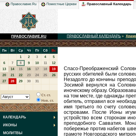
Православный Календарь
Православие.Ru
Поместные Церкви
ПРАВОСЛАВНЫЙ КАЛЕНДАРЬ
»
Храм
ПРАВОСЛАВИЕ.RU
Пн
Вт
Ср
Чт
Пт
Сб
Вс
1
2
3
4
5
6
7
8
9
10
11
12
Спасо-Преображенский Соловецкий монастырь основан в 1429 году. Первыми поселенцами острова и основателями одной из знаменитейших русских обителей были соловецкие чудотворцы преподобные Герман и Савватий, шесть лет проведшие здесь в суровых испытаниях и лишениях. Незадолго до кончины преподобного Савватия (1435 г.) отшельники покинули остров, но в 1436 году преподобный Герман вместе с преподобным Зосимой вернулся на Соловки. Скоро к ним стали стекаться из разных мест иноки и миряне, прося принять их в сожительство с собою по иноческому образу. Образовавшаяся таким образом братия построила деревянную церковь в честь Преображения Господня и Чудотворца Николая на том месте, где однажды преподобный Зосима видел над собою в воздухе сияющую обитель. Новгородский архиепископ Иона благословил новую обитель, отправил все необходимое для храма и назначил ее игуменом Феодосия. Вскоре по ходатайству преподобного Зосимы и всей братии на имя третьего по счету соловецкого игумена Ионы монастырю была дана грамота на вечное и исключительное владение всеми соловецкими островами. После Ионы игуменом обители назначается преподобный Зосима, который вводит определенный устав и дает окончательное устройство всем сторонам иноческой жизни. В 1465 году за алтарем церкви Успения Пресвятой Богородицы были погребены нетленные мощи преподобного Савватия. Монастырь, будучи колонизационным центром на севере и опорным пунктом русских владений на Беломорском побережье против набегов шведов, датчан и финнов, пользовался покровительством московских царей. В 1651 году царь Алексей Михайлович, по грамоте Новгородского митрополита Никона, учредил в монастыре архимандрию вместо прежних игуменов, даровав соловецким архимандритам особенные преимущества в церковном служении, подтвержденные в 1702 году во время своего посещения обители Петром Великим. Вся история Соловецкого монастыря связана с историей русского государства. Два исторических факта заслуживают быть отмеченными особенно. Во времена исправления богослужебных книг патриархом Никоном иноки Соловецкой обители, видя в реформе извращение древнего чистого православия, решительно отказа
13
14
15
16
17
18
19
20
21
22
23
24
25
26
27
28
29
30
31
Ст. ст.
Нов. ст.
КАЛЕНДАРЬ
ИКОНЫ
МОЛИТВЫ