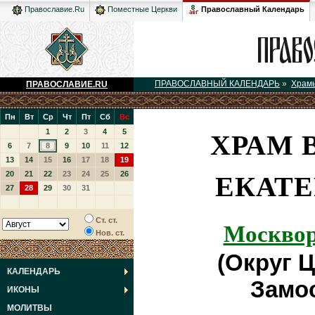
Православный Календарь
Православие.Ru
Поместные Церкви
ПРАВОСЛАВНЫЙ КАЛЕНДАРЬ
»
Храм
ПРАВОСЛАВИЕ.RU
Пн
Вт
Ср
Чт
Пт
Сб
Вс
ХРАМ
1
2
3
4
5
6
7
8
9
10
11
12
13
14
15
16
17
18
19
ЕКАТЕ
20
21
22
23
24
25
26
27
28
29
30
31
Москвор
Ст. ст.
Нов. ст.
(Округ 
КАЛЕНДАРЬ
Замос
ИКОНЫ
МОЛИТВЫ