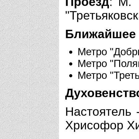
Проезд
: М.
"Третьяковска
Ближайшее 
Метро "Добр
Метро "Поля
Метро "Трет
Духовенств
Настоятель -
Хрисофор Х