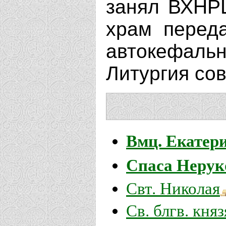
занял ВХНРЦ
храм перед
автокефа
Литургия сов
Вмц. Екатер
Спаса Нерук
Свт. Николая
Св. блгв. кня