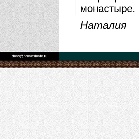
монастыре.
Наталия
days@pravoslavie.ru