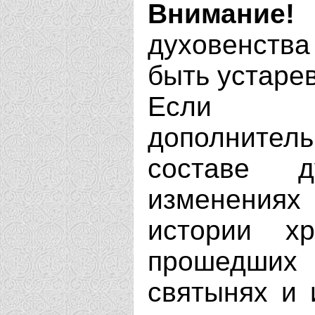
Внимание!
духовенства
быть устаре
Если В
дополнит
составе д
изменениях
истории х
прошедших 
святынях и 