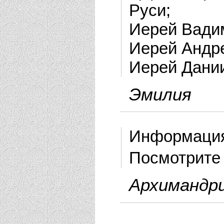
Руси;
Иерей Вади
Иерей Андр
Иерей Дании
Эмилия
Информация
Посмотрит
Архимандр