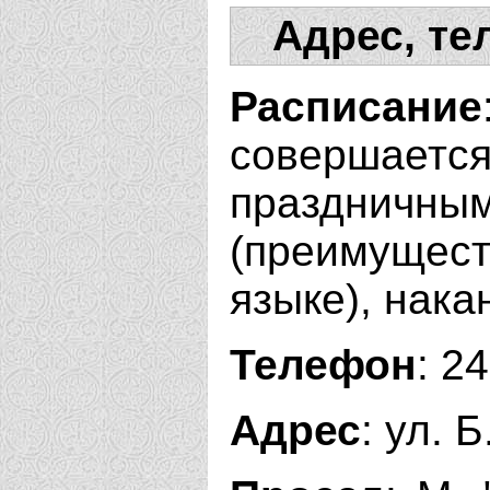
Адрес, те
Расписание
совершае
праздничны
(преимуще
языке), нака
Телефон
: 2
Адрес
: ул. 