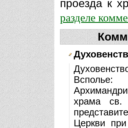
проезда к хр
разделе комм
Комм
Духовенств
Духовенств
Всполье:
Архимандри
храма св.
представит
Церкви при