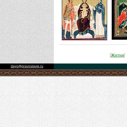
Жития
[
]
days@pravoslavie.ru