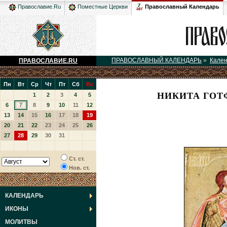
Православный Календарь
Православие.Ru
Поместные Церкви
ПРАВОСЛАВНЫЙ КАЛЕНДАРЬ
»
Кале
ПРАВОСЛАВИЕ.RU
Пн
Вт
Ср
Чт
Пт
Сб
Вс
НИКИТА ГОТ
1
2
3
4
5
6
7
8
9
10
11
12
13
14
15
16
17
18
19
20
21
22
23
24
25
26
27
28
29
30
31
Ст. ст.
Нов. ст.
КАЛЕНДАРЬ
ИКОНЫ
МОЛИТВЫ