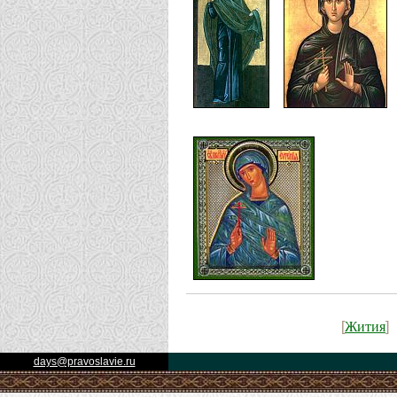
Жития
[
]
days@pravoslavie.ru