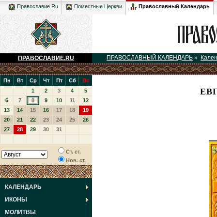
Православный Календарь
Православие.Ru
Поместные Церкви
ПРАВОСЛАВНЫЙ КАЛЕНДАРЬ
»
Кале
ПРАВОСЛАВИЕ.RU
Пн
Вт
Ср
Чт
Пт
Сб
Вс
ЕВ
1
2
3
4
5
6
7
8
9
10
11
12
13
14
15
16
17
18
19
20
21
22
23
24
25
26
27
28
29
30
31
Ст. ст.
Нов. ст.
КАЛЕНДАРЬ
ИКОНЫ
МОЛИТВЫ